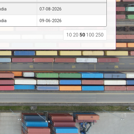
ndia
07-08-2026
ndia
09-06-2026
10
20
50
100
250