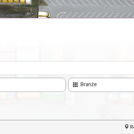
Branże
R