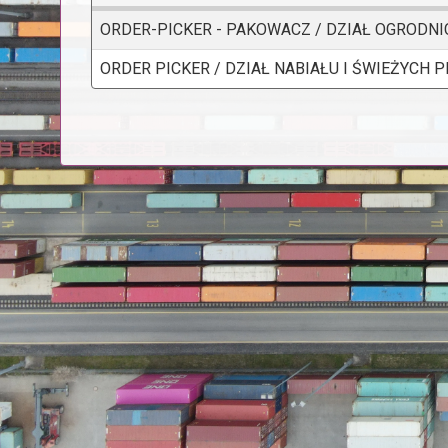
ORDER-PICKER - PAKOWACZ / DZIAŁ OGRODN
ORDER PICKER / DZIAŁ NABIAŁU I ŚWIEŻYCH