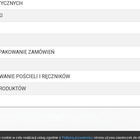
TYCZNYCH
I
 PAKOWANIE ZAMÓWIEŃ
ANIE POŚCIELI I RĘCZNIKÓW
 PRODUKTÓW
 cookie w celu realizacji usług zgodnie z
Polityką prywatności
strona używa ciasteczek do d