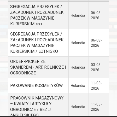
SEGREGACJA PRZESYŁEK /
ZAŁADUNEK I ROZŁADUNEK
06-08-
Holandia
PACZEK W MAGAZYNIE
2026
KURIERSKIM <<<
SEGREGACJA PRZESYŁEK /
ZAŁADUNEK I ROZŁADUNEK
06-08-
Holandia
PACZEK W MAGAZYNIE
2026
KURIERSKIM / LOTNISKO
ORDER-PICKER ZE
03-08-
SKANEREM - ART. ROLNICZE I
Holandia
2026
OGRODNICZE
11-03-
PAKOWANIE KOSMETYKÓW
Holandia
2026
PRACOWNIK MAGAZYNOWY
– KWIATY I ARTYKUŁY
11-03-
Holandia
OGRODNICZE / BEZ J.
2026
ANGIELSKIEGO