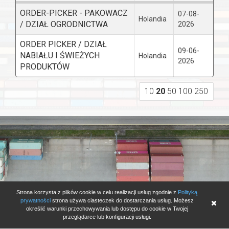
ORDER-PICKER - PAKOWACZ
07-08-
Holandia
/ DZIAŁ OGRODNICTWA
2026
ORDER PICKER / DZIAŁ
09-06-
NABIAŁU I ŚWIEŻYCH
Holandia
2026
PRODUKTÓW
10
20
50
100
250
Strona korzysta z plików cookie w celu realizacji usług zgodnie z
Polityką
prywatności
strona używa ciasteczek do dostarczania usług. Możesz
określić warunki przechowywania lub dostępu do cookie w Twojej
przeglądarce lub konfiguracji usługi.