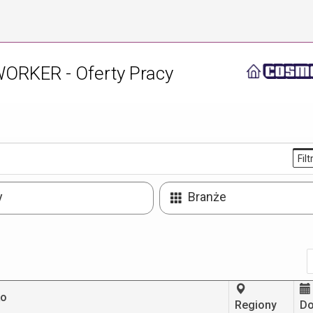
RKER - Oferty Pracy
Filt
y
Branże
ko
Regiony
Do