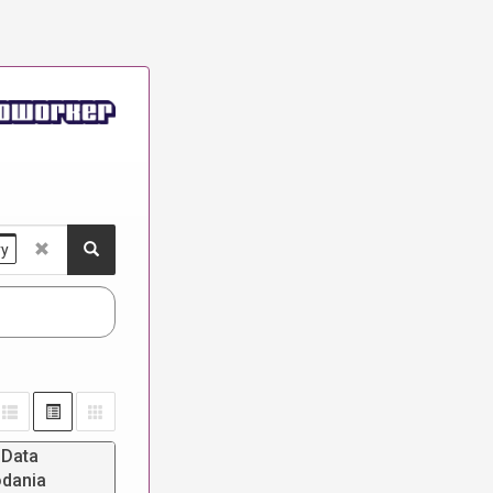
ry
Data
dania