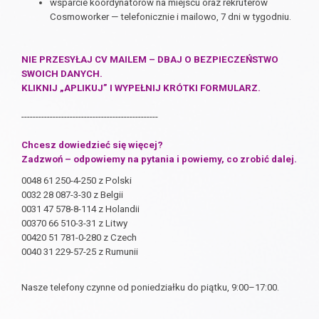
wsparcie koordynatorów na miejscu oraz rekruterów
Cosmoworker —
telefonicznie i mailowo, 7 dni w tygodniu.
NIE PRZESYŁAJ CV MAILEM – DBAJ O BEZPIECZEŃSTWO
SWOICH DANYCH.
KLIKNIJ „APLIKUJ” I WYPEŁNIJ KRÓTKI FORMULARZ.
------------------------------------------------
Chcesz dowiedzieć się więcej?
Zadzwoń – odpowiemy na pytania i powiemy, co zrobić dalej.
0048 61 250-4-250 z Polski
0032 28 087-3-30 z Belgii
0031 47 578-8-114 z Holandii
00370 66 510-3-31 z Litwy
00420 51 781-0-280 z Czech
0040 31 229-57-25 z Rumunii
Nasze telefony czynne od poniedziałku do piątku, 9:00–17:00.