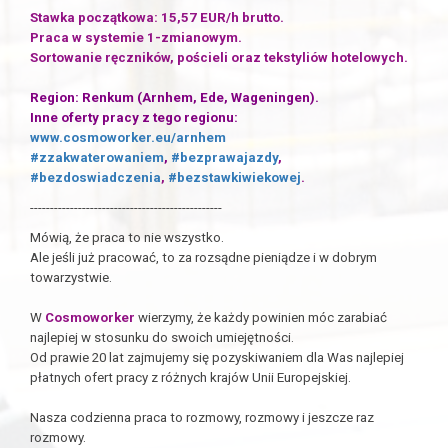
Stawka początkowa: 15,57 EUR/h brutto.
Praca w systemie 1-zmianowym.
Sortowanie ręczników, pościeli oraz tekstyliów hotelowych.
Region: Renkum (Arnhem, Ede, Wageningen).
Inne oferty pracy z tego regionu:
www.cosmoworker.eu/arnhem
#zzakwaterowaniem
,
#bezprawajazdy
,
#bezdoswiadczenia
,
#bezstawkiwiekowej
.
------------------------------------------------
Mówią, że praca to nie wszystko.
Ale jeśli już pracować, to za rozsądne pieniądze i w dobrym
towarzystwie.
W
Cosmoworker
wierzymy, że każdy powinien móc zarabiać
najlepiej w stosunku do swoich umiejętności.
Od prawie 20 lat zajmujemy się pozyskiwaniem dla Was najlepiej
płatnych ofert pracy z różnych krajów Unii Europejskiej.
Nasza codzienna praca to rozmowy, rozmowy i jeszcze raz
rozmowy.