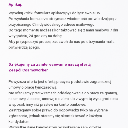
Aplikuj:
Wypełnij krótki formularz aplikacyjny i dołącz swoje CV.
Po wysłaniu formularza otrzymasz wiadomość potwierdzającą z
przypisanego Ci indywidualnego adresu mailowego.
Od tego momentu możesz kontaktować się z nami mailowo 7 dni
w tygodniu, 24 godziny na dobę.
Aby przyspieszyć proces, zadzwoń do nas po otrzymaniu maila
potwierdzającego.
Dziękujemy za zainteresowanie naszą ofertą
Zespół Cosmoworker
Powyższa oferta jest ofertą pracy na podstawie zagranicznej
umowy o pracę tymczasową.
Nie oferujemy prac w ramach oddelegowania do pracy za granicą,
na umowę zlecenie, umowę o dzieło lub z wypłatą wynagrodzenia
w sposób inny, niż przelew na konto bankowe.
Zastrzegamy sobie prawo do odpowiedzi tylko na wybrane
zgłoszenia, jednak staramy się skontaktować z każdym
kandydatem.
Wszystkie dane kandydatów pozyskiwane są w drodze