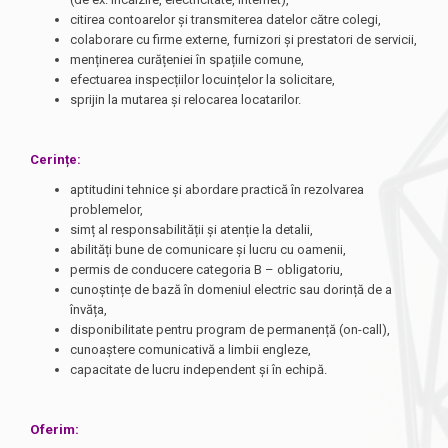
citirea contoarelor și transmiterea datelor către colegi,
colaborare cu firme externe, furnizori și prestatori de servicii,
menținerea curățeniei în spațiile comune,
efectuarea inspecțiilor locuințelor la solicitare,
sprijin la mutarea și relocarea locatarilor.
Cerințe:
aptitudini tehnice și abordare practică în rezolvarea
problemelor,
simț al responsabilității și atenție la detalii,
abilități bune de comunicare și lucru cu oamenii,
permis de conducere categoria B – obligatoriu,
cunoștințe de bază în domeniul electric sau dorință de a
învăța,
disponibilitate pentru program de permanență (on-call),
cunoaștere comunicativă a limbii engleze,
capacitate de lucru independent și în echipă.
Oferim: