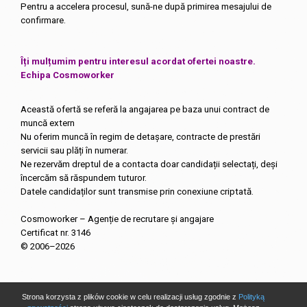
Pentru a accelera procesul, sună-ne după primirea mesajului de
confirmare.
Îți mulțumim pentru interesul acordat ofertei noastre.
Echipa Cosmoworker
Această ofertă se referă la angajarea pe baza unui contract de
muncă extern
Nu oferim muncă în regim de detașare, contracte de prestări
servicii sau plăți în numerar.
Ne rezervăm dreptul de a contacta doar candidații selectați, deși
încercăm să răspundem tuturor.
Datele candidaților sunt transmise prin conexiune criptată.
Cosmoworker – Agenție de recrutare și angajare
Certificat nr. 3146
© 2006–2026
Strona korzysta z plików cookie w celu realizacji usług zgodnie z
Polityką