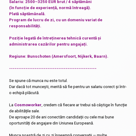
Salariu: 2500–3250 EUR brut / 4 săptămâni
(în funcție de experiență, normă întreagă).
Plată săptămânală.
Program de lucru de zi, cu un domeniu variat de
responsabilități.
Poziție legată de întreținerea tehnică curentă și
administrarea cazărilor pentru angajați.
Regiune: Bunschoten (Amersfoort, Nijkerk, Baarn).
------------------------------------------------
Se spune că munca nu este totul.
Dar dacă tot muncești, merită să fie pentru un salariu corect și într-
o echipă plăcută.
La
Cosmoworker
, credem că fiecare ar trebui să câștige în funcție
de abilitățile sale.
De aproape 20 de ani conectăm candidații cu cele mai bune
oportunități de angajare din Uniunea Europeană.
Munca noastră de zi cu zi înseamnă conversații — multe