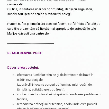
conversații.
Cu tine, în căutarea unei noi oportunități, dar și cu angajatori,
supervizori, șefi de echipă și viitorii tăi colegi.
Punem suflet și timp în tot ceea ce facem, astfel încât ofertele pe
care ți le prezentăm să fie cât mai apropiate de așteptările tale.
Mai jos găsești una dintre ele.
------------------------------------------------
DETALII DESPRE POST:
Descrierea postului
:
efectuarea lucrărilor tehnice și de întreținere de bază în
clădiri rezidențiale
(zugrăveli, înlocuire corpuri de iluminat, mici lucrări de
tâmplărie, activități gospodărești),
contact direct cu locatarii și sprijin în rezolvarea problemelor
tehnice,
remedierea defecțiunilor tehnice, acolo unde este posibil
(de ex. încălzire, electricitate, internet),