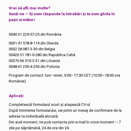
Vrei să afli mai multe?
Sună-ne — îți vom răspunde la întrebări și te vom ghida în
pașii următori.
0040 31 229-57-25
din România
0031 47 578-8-114
din Olanda
0032 28 087-3-30
din Belgia
00420 51 781-0-280
din Republica Cehă
00370 66 510-3-31
din Lituania
0048 61 250-4-250
din Polonia
Program de contact: luni–vineri, 9:00–17:00 CET (10:00–18:00 ora
României)
Aplicați:
Completează formularul scurt și atașează CV-ul.
După trimiterea formularului, vei primi un mesaj de confirmare de la
adresa ta individuală alocată.
Din acel moment, ne poți contacta prin e-mail în orice moment — 7
zile pe săptămână, 24 de ore din 24.