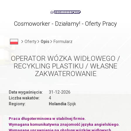
Cosmoworker - Działamy! - Oferty Pracy
Oferty
Opis
Formularz
OPERATOR WÓZKA WIDŁOWEGO /
RECYKLING PLASTIKU / WŁASNE
ZAKWATEROWANIE
Data wygaśnięcia:
31-12-2026
Liczba wakatów:
4
Regiony:
Holandia
Spijk
Praca długoterminowa w stabilnej firmie.
Wymagana komunikatywna znajomość języka angielskiego.
Wymagane uprawnienie na obsługę wózków widłowych.