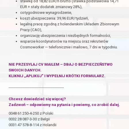
stawkę od 18,82 EUR/h brutto (stawka podstawowa 14,71
EUR + stały dodatek zmianowy 28%),
cotygodniowe wynagrodzenie,
koszt ubezpieczenia: 39,96 EUR/tydzień,
legalną pracę zgodną z holenderskim Układem Zbiorowym
Pracy (CAO),
organizację ubezpieczenia i niezbędnych formalności,
wsparcie koordynatorów na miejscu oraz rekruterów
Cosmoworker — telefonicznie i mailowo, 7 dni w tygodniu.
NIE PRZESYŁAJ CV MAILEM – DBAJ O BEZPIECZEŃSTWO
SWOICH DANYCH.
KLIKNIJ „APLIKUJ” I WYPEŁNIJ KRÓTKI FORMULARZ.
------------------------------------------------
Chcesz dowiedzieć się więcej?
Zadzwoń – odpowiemy na pytania i powiemy, co zrobić dalej.
0048 61 250-4-250 z Polski
0032 28 087-3-30 z Belgii
0031 47 578-8-114 z Holandii