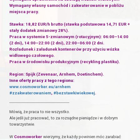
Wymagany własny samochód i zakwaterowanie w pobliżu
miejsca pracy.
Stawka:
18,82
EUR/h brutto (stawka podstawowa 14,71 EUR +
stały dodatek zmianowy 28%).
Praca w systemie 5-zmianowym (rotacyjnym): 06:00–14:00
(2 dni), 14:00–22:00 (2 dni), 22:00–06:00 (2 dni.
Rozładunek i załadunek kontenerów przy użyciu wózka
widłowego czołowego.
Praca w środowisku produkcyjnym (recykling plastiku).
Region: Spijk (Zevenaar, Arnhem, Doetinchem).
Inne oferty pracy z tego regionu:
www.cosmoworker.eu/arnhem
#zzakwaterowaniem
,
#bezstawkiwiekowej
.
------------------------------------------------
Mówią, że praca to nie wszystko.
Ale jeśli już pracować, to za rozsądne pieniądze i w dobrym
towarzystwie.
W
Cosmoworker
wierzymy, że każdy powinien móc zarabiać