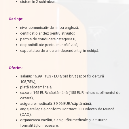
sistem în 2 schimburi.
Cerințe:
nivel comunicativ de limba engleză,
certificat olandez pentru stivuitor,
permis de conducere categoria B,
disponibilitate pentru muncă fizică,
capacitatea de a lucra independent și în echipă.
Oferim:
salariu: 16,99–18,37 EUR/oră brut (spor fix de tură
108,75%),
plată săptămânală,
cazare: 145 EUR/săptămână (155 EUR minus suplimentul de
cazare),
asigurare medicală: 39,96 EUR/săptămână,
angajare legală conform Contractului Colectiv de Muncă
(CAO),
organizarea cazării, a asigurării medicale și a tuturor
formalităților necesare,