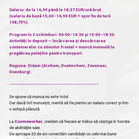
Salariu: de la 16,99 până la 18,37 EUR/oră brut
(salariu de bază 15,63–16,90 EUR + spor fix de tură
108,75%).
Program în 2 schimburi: 06:00–14:30 și 10:00–18:30.
Activități în depozit — încărcarea și descărcarea
containerelor cu stivuitor frontal + muncă manuală la
pregătirea paleților pentru transport.
Regiune: Didam (Arnhem, Doetinchem, Zevenaar,
Doesburg).
------------------------------------------------
Se spune că munca nu este totul.
Dar dacă tot muncești, merită să fie pentru un salariu corect și într-
o echipă plăcută.
La
Cosmoworker
, credem că fiecare ar trebui să câștige în funcție
de abilitățile sale.
De aproape 20 de ani conectăm candidații cu cele mai bune