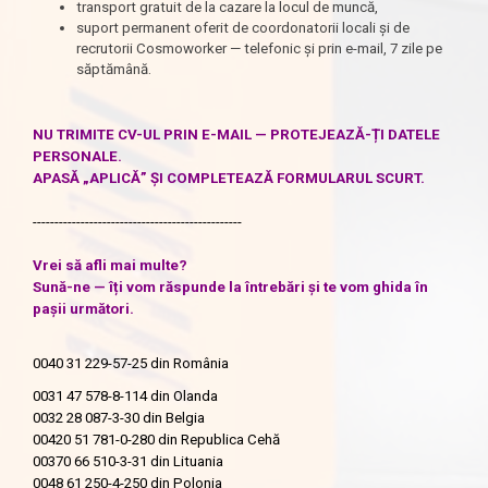
transport gratuit de la cazare la locul de muncă,
suport permanent oferit de coordonatorii locali și de
recrutorii Cosmoworker — telefonic și prin e-mail, 7 zile pe
săptămână.
NU TRIMITE CV-UL PRIN E-MAIL — PROTEJEAZĂ-ȚI DATELE
PERSONALE.
APASĂ „APLICĂ” ȘI COMPLETEAZĂ FORMULARUL SCURT.
------------------------------------------------
Vrei să afli mai multe?
Sună-ne — îți vom răspunde la întrebări și te vom ghida în
pașii următori.
0040 31 229-57-25
din România
0031 47 578-8-114
din Olanda
0032 28 087-3-30
din Belgia
00420 51 781-0-280
din Republica Cehă
00370 66 510-3-31
din Lituania
0048 61 250-4-250
din Polonia