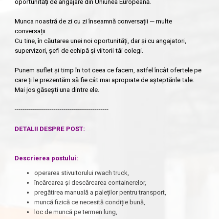
oportunități de angajare din Uniunea Europeană.
Munca noastră de zi cu zi înseamnă conversații — multe
conversații.
Cu tine, în căutarea unei noi oportunități, dar și cu angajatori,
supervizori, șefi de echipă și viitorii tăi colegi.
Punem suflet și timp în tot ceea ce facem, astfel încât ofertele pe
care ți le prezentăm să fie cât mai apropiate de așteptările tale.
Mai jos găsești una dintre ele.
------------------------------------------------
DETALII DESPRE POST:
Descrierea postului
:
operarea stivuitorului rwach truck,
încărcarea și descărcarea containerelor,
pregătirea manuală a paleților pentru transport,
muncă fizică ce necesită condiție bună,
loc de muncă pe termen lung,