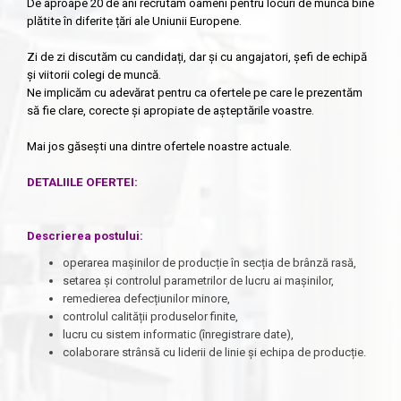
De aproape 20 de ani recrutăm oameni pentru locuri de muncă bine
plătite în diferite țări ale Uniunii Europene.
Zi de zi discutăm cu candidați, dar și cu angajatori, șefi de echipă
și viitorii colegi de muncă.
Ne implicăm cu adevărat pentru ca ofertele pe care le prezentăm
să fie clare, corecte și apropiate de așteptările voastre.
Mai jos găsești una dintre ofertele noastre actuale.
DETALIILE OFERTEI:
Descrierea postului:
operarea mașinilor de producție în secția de brânză rasă,
setarea și controlul parametrilor de lucru ai mașinilor,
remedierea defecțiunilor minore,
controlul calității produselor finite,
lucru cu sistem informatic (înregistrare date),
colaborare strânsă cu liderii de linie și echipa de producție.