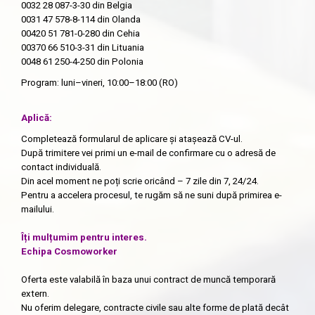
0032 28 087-3-30
din Belgia
0031 47 578-8-114
din Olanda
00420 51 781-0-280
din Cehia
00370 66 510-3-31
din Lituania
0048 61 250-4-250
din Polonia
Program: luni–vineri, 10:00–18:00 (RO)
Aplică:
Completează formularul de aplicare și atașează CV-ul.
După trimitere vei primi un e-mail de confirmare cu o adresă de
contact individuală.
Din acel moment ne poți scrie oricând – 7 zile din 7, 24/24.
Pentru a accelera procesul, te rugăm să ne suni după primirea e-
mailului.
Îți mulțumim pentru interes.
Echipa Cosmoworker
Oferta este valabilă în baza unui contract de muncă temporară
extern.
Nu oferim delegare, contracte civile sau alte forme de plată decât