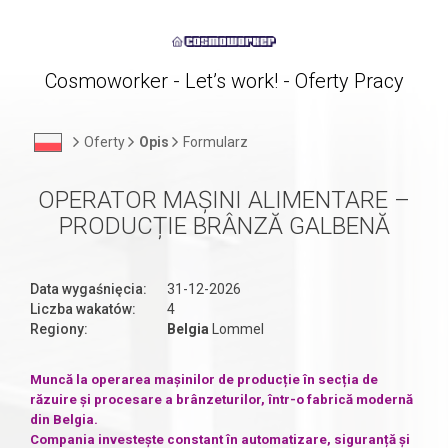
Cosmoworker - Let’s work! - Oferty Pracy
Oferty
Opis
Formularz
OPERATOR MAȘINI ALIMENTARE –
PRODUCȚIE BRÂNZĂ GALBENĂ
Data wygaśnięcia:
31-12-2026
Liczba wakatów:
4
Regiony:
Belgia
Lommel
Muncă la operarea mașinilor de producție în secția de
răzuire și procesare a brânzeturilor, într-o fabrică modernă
din Belgia.
Compania investește constant în automatizare, siguranță și