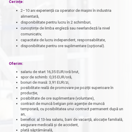
Cerințe:
2–10 ani experiență ca operator de mașini în industria
alimentară,
disponibilitate pentru lucru în 2 schimburi,
cunoștințe de limba engleză sau neerlandeză la nivel
comunicativ,
capacitate de lucru independent, responsabilitate,
disponibilitate pentru ore suplimentare (opțional).
Oferim:
salariu de start 16,35 EUR/oră brut,
spor de schimb: 0,35 EUR/oră,
bonuri de masă: 3,91 EUR/zi,
posibilitate reală de promovare pe poziții superioare în
producție,
posibilitate de ore suplimentare (voluntare),
contract de muncă belgian prin agenție de muncă
temporară, cu posibilitatea unui contract permanent după un
an,
beneficii: al 13-lea salariu, bani de vacanță, alocație familială,
asigurare medicală și de accident,
plată săptămânală,