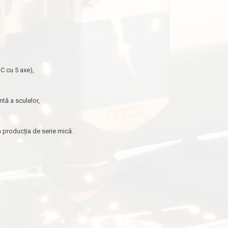
C cu 5 axe),
tă a sculelor,
în producția de serie mică.