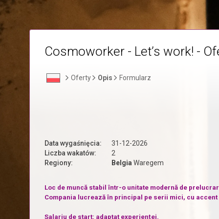
Cosmoworker - Let’s work! - Of
Oferty
Opis
Formularz
Data wygaśnięcia:
31-12-2026
Liczba wakatów:
2
Regiony:
Belgia
Waregem
Loc de muncă stabil într-o unitate modernă de prelucrar
Compania lucrează în principal pe serii mici, cu accent 
Salariu de start: adaptat experienței.