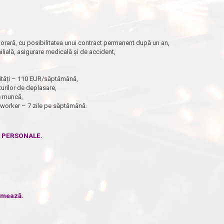
rară, cu posibilitatea unui contract permanent după un an,
milială, asigurare medicală și de accident,
ilități – 110 EUR/săptămână,
urilor de deplasare,
de muncă,
oworker – 7 zile pe săptămână.
E PERSONALE.
urmează.