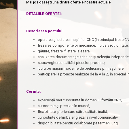
Mai jos găsești una dintre ofertele noastre actuale.
DETALIILE OFERTEI:
Descrierea postului:
operarea și setarea mașinilor CNC (în principal freze CN
frezarea componentelor mecanice, inclusiv roți dințate,
găurire, frezare, filetare, alezare,
analizarea documentației tehnice și selecția independen
supravegherea calității pieselor produse,
lucru pe mașini moderne de prelucrare prin așchiere,
participare la proiecte realizate de la A la Z, în special 
Cerințe:
experiență sau cunoștințe în domeniul frezării CNC,
autonomie și precizie în muncă,
flexibilitate și orientare către calitate înaltă,
cunoștințe de limba engleză la nivel comunicativ,
disponibilitate pentru colaborare pe termen lung.