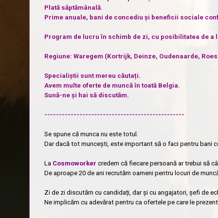
Plată săptămânală.
Prime anuale, bani de concediu și beneficii sociale conf
Program de lucru în schimb de zi, cu posibilitatea de a
Regiune: Waregem (Kortrijk, Deinze, Oudenaarde, Roes
Specialiștii sunt mereu căutați.
Avem multe oferte de muncă în toată Belgia.
Sună-ne și hai să discutăm.
------------------------------------------------
Se spune că munca nu este totul.
Dar dacă tot muncești, este important să o faci pentru bani co
La
Cosmoworker
credem că fiecare persoană ar trebui să câș
De aproape 20 de ani recrutăm oameni pentru locuri de muncă bi
Zi de zi discutăm cu candidați, dar și cu angajatori, șefi de ec
Ne implicăm cu adevărat pentru ca ofertele pe care le prezentă