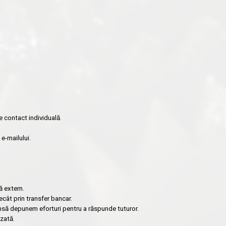
e contact individuală.
e-mailului.
ă extern.
ecât prin transfer bancar.
însă depunem eforturi pentru a răspunde tuturor.
zată.