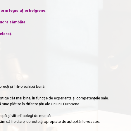
orm legislației belgiene.
 lucra sâmbăta.
elare).
recți și într-o echipă bună.
tige cât mai bine, în funcție de experiența și competențele sale.
ne plătite în diferite țări ale Uniunii Europene.
hipă și viitorii colegi de muncă.
m să fie clare, corecte și apropiate de așteptările voastre.