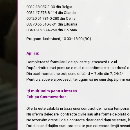
0032 28 087-3-30
din Belgia
0031 47 578-8-114
din Olanda
00420 51 781-0-280
din Cehia
00370 66 510-3-31
din Lituania
0048 61 250-4-250
din Polonia
Program: luni–vineri, 10:00–18:00 (RO)
Aplică:
Completează formularul de aplicare și atașează CV-ul.
După trimitere vei primi un e-mail de confirmare cu o adresă d
Din acel moment ne poți scrie oricând – 7 zile din 7, 24/24.
Pentru a accelera procesul, te rugăm să ne suni după primirea 
Îți mulțumim pentru interes.
Echipa Cosmoworker
Oferta este valabilă în baza unui contract de muncă temporar
Nu oferim delegare, contracte civile sau alte forme de plată d
Ne rezervăm dreptul de a contacta doar candidații selectați, 
Datele candidaților sunt procesate prin corespondență securi