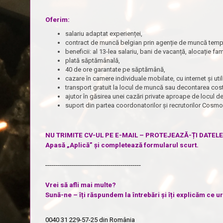
Oferim:
salariu adaptat experienței,
contract de muncă belgian prin agenție de muncă tempo
beneficii: al 13-lea salariu, bani de vacanță, alocație fa
plată săptămânală,
40 de ore garantate pe săptămână,
cazare în camere individuale mobilate, cu internet și ut
transport gratuit la locul de muncă sau decontarea cost
ajutor în găsirea unei cazări private aproape de locul 
suport din partea coordonatorilor și recrutorilor Cosm
NU TRIMITE CV-UL PE E-MAIL – PROTEJEAZĂ-ȚI DATEL
Apasă „Aplică” și completează formularul scurt.
------------------------------------------------
Vrei să afli mai multe?
Sună-ne – îți răspundem la întrebări și îți explicăm ce 
0040 31 229-57-25
din România