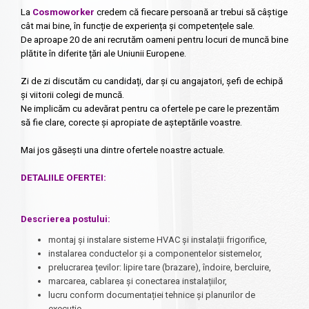
La
Cosmoworker
credem că fiecare persoană ar trebui să câștige
cât mai bine, în funcție de experiența și competențele sale.
De aproape 20 de ani recrutăm oameni pentru locuri de muncă bine
plătite în diferite țări ale Uniunii Europene.
Zi de zi discutăm cu candidați, dar și cu angajatori, șefi de echipă
și viitorii colegi de muncă.
Ne implicăm cu adevărat pentru ca ofertele pe care le prezentăm
să fie clare, corecte și apropiate de așteptările voastre.
Mai jos găsești una dintre ofertele noastre actuale.
DETALIILE OFERTEI:
Descrierea postului:
montaj și instalare sisteme HVAC și instalații frigorifice,
instalarea conductelor și a componentelor sistemelor,
prelucrarea țevilor: lipire tare (brazare), îndoire, bercluire,
marcarea, cablarea și conectarea instalațiilor,
lucru conform documentației tehnice și planurilor de
execuție,