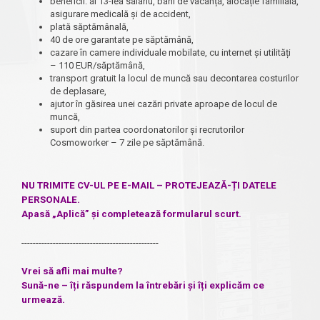
beneficii: al 13-lea salariu, bani de vacanță, alocație familială,
asigurare medicală și de accident,
plată săptămânală,
40 de ore garantate pe săptămână,
cazare în camere individuale mobilate, cu internet și utilități
– 110 EUR/săptămână,
transport gratuit la locul de muncă sau decontarea costurilor
de deplasare,
ajutor în găsirea unei cazări private aproape de locul de
muncă,
suport din partea coordonatorilor și recrutorilor
Cosmoworker – 7 zile pe săptămână.
NU TRIMITE CV-UL PE E-MAIL – PROTEJEAZĂ-ȚI DATELE
PERSONALE.
Apasă „Aplică” și completează formularul scurt.
------------------------------------------------
Vrei să afli mai multe?
Sună-ne – îți răspundem la întrebări și îți explicăm ce
urmează.