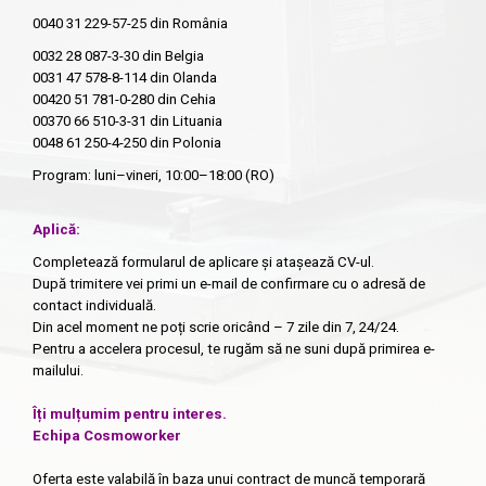
0040 31 229-57-25
din România
0032 28 087-3-30
din Belgia
0031 47 578-8-114
din Olanda
00420 51 781-0-280
din Cehia
00370 66 510-3-31
din Lituania
0048 61 250-4-250
din Polonia
Program: luni–vineri, 10:00–18:00 (RO)
Aplică:
Completează formularul de aplicare și atașează CV-ul.
După trimitere vei primi un e-mail de confirmare cu o adresă de
contact individuală.
Din acel moment ne poți scrie oricând – 7 zile din 7, 24/24.
Pentru a accelera procesul, te rugăm să ne suni după primirea e-
mailului.
Îți mulțumim pentru interes.
Echipa Cosmoworker
Oferta este valabilă în baza unui contract de muncă temporară