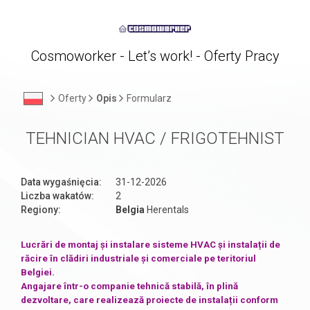
Cosmoworker - Let’s work! - Oferty Pracy
Oferty
Opis
Formularz
TEHNICIAN HVAC / FRIGOTEHNIST
Data wygaśnięcia:
31-12-2026
Liczba wakatów:
2
Regiony:
Belgia
Herentals
Lucrări de montaj și instalare sisteme HVAC și instalații de
răcire în clădiri industriale și comerciale pe teritoriul
Belgiei.
Angajare într-o companie tehnică stabilă, în plină
dezvoltare, care realizează proiecte de instalații conform