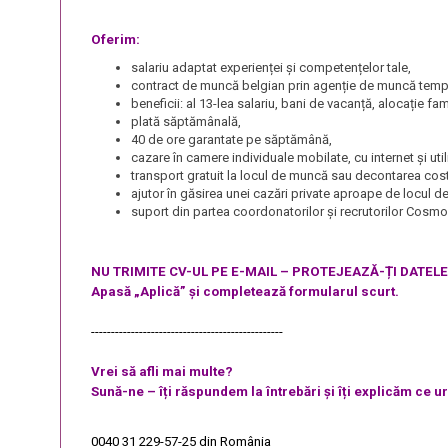
Oferim:
salariu adaptat experienței și competențelor tale,
contract de muncă belgian prin agenție de muncă tempo
beneficii: al 13-lea salariu, bani de vacanță, alocație fa
plată săptămânală,
40 de ore garantate pe săptămână,
cazare în camere individuale mobilate, cu internet și ut
transport gratuit la locul de muncă sau decontarea cost
ajutor în găsirea unei cazări private aproape de locul 
suport din partea coordonatorilor și recrutorilor Cosm
NU TRIMITE CV-UL PE E-MAIL – PROTEJEAZĂ-ȚI DATEL
Apasă „Aplică” și completează formularul scurt.
------------------------------------------------
Vrei să afli mai multe?
Sună-ne – îți răspundem la întrebări și îți explicăm ce 
0040 31 229-57-25
din România