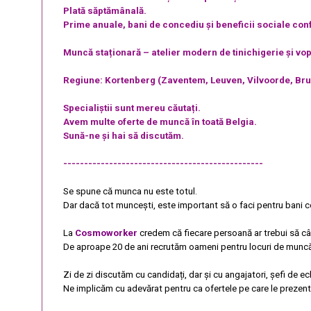
Plată săptămânală.
Prime anuale, bani de concediu și beneficii sociale conf
Muncă staționară – atelier modern de tinichigerie și vop
Regiune: Kortenberg (Zaventem, Leuven, Vilvoorde, Bru
Specialiștii sunt mereu căutați.
Avem multe oferte de muncă în toată Belgia.
Sună-ne și hai să discutăm.
------------------------------------------------
Se spune că munca nu este totul.
Dar dacă tot muncești, este important să o faci pentru bani co
La
Cosmoworker
credem că fiecare persoană ar trebui să câș
De aproape 20 de ani recrutăm oameni pentru locuri de muncă bi
Zi de zi discutăm cu candidați, dar și cu angajatori, șefi de ec
Ne implicăm cu adevărat pentru ca ofertele pe care le prezentă