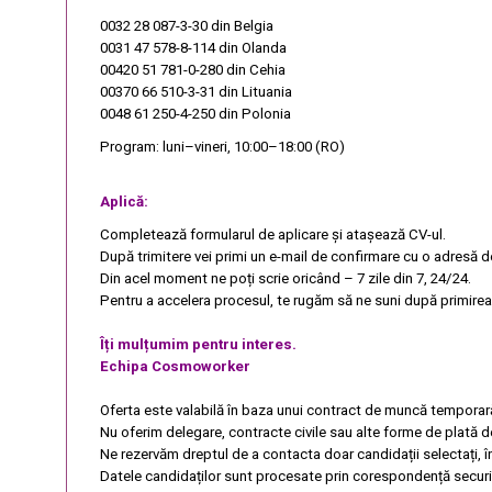
0032 28 087-3-30
din Belgia
0031 47 578-8-114
din Olanda
00420 51 781-0-280
din Cehia
00370 66 510-3-31
din Lituania
0048 61 250-4-250
din Polonia
Program: luni–vineri, 10:00–18:00 (RO)
Aplică:
Completează formularul de aplicare și atașează CV-ul.
După trimitere vei primi un e-mail de confirmare cu o adresă d
Din acel moment ne poți scrie oricând – 7 zile din 7, 24/24.
Pentru a accelera procesul, te rugăm să ne suni după primirea 
Îți mulțumim pentru interes.
Echipa Cosmoworker
Oferta este valabilă în baza unui contract de muncă temporar
Nu oferim delegare, contracte civile sau alte forme de plată d
Ne rezervăm dreptul de a contacta doar candidații selectați, 
Datele candidaților sunt procesate prin corespondență securi