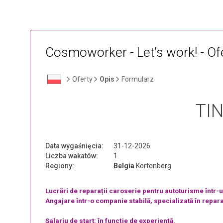
Cosmoworker - Let’s work! - Of
Oferty
Opis
Formularz
TI
Data wygaśnięcia:
31-12-2026
Liczba wakatów:
1
Regiony:
Belgia
Kortenberg
Lucrări de reparații caroserie pentru autoturisme într-un
Angajare într-o companie stabilă, specializată în repara
Salariu de start: în funcție de experiență.