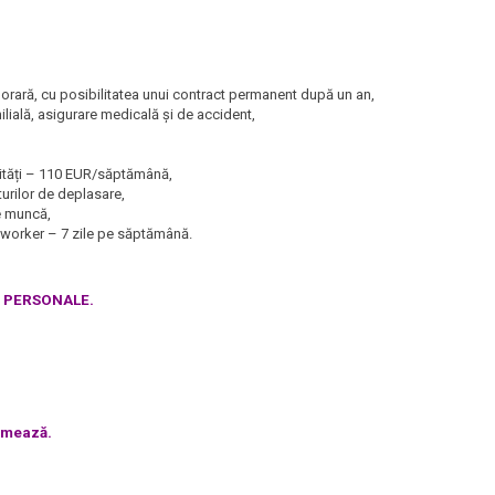
rară, cu posibilitatea unui contract permanent după un an,
milială, asigurare medicală și de accident,
ilități – 110 EUR/săptămână,
urilor de deplasare,
de muncă,
oworker – 7 zile pe săptămână.
E PERSONALE.
urmează.