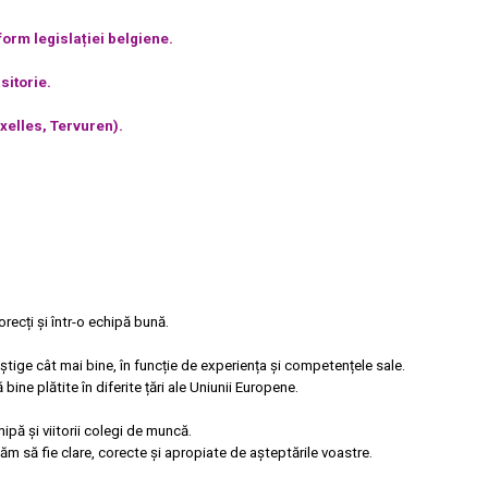
orm legislației belgiene.
sitorie.
xelles, Tervuren).
recți și într-o echipă bună.
tige cât mai bine, în funcție de experiența și competențele sale.
ne plătite în diferite țări ale Uniunii Europene.
hipă și viitorii colegi de muncă.
m să fie clare, corecte și apropiate de așteptările voastre.