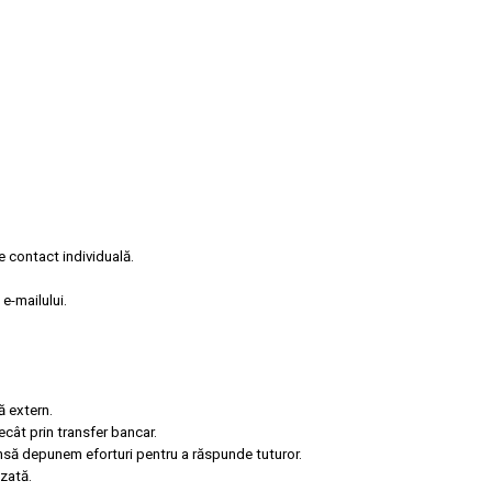
e contact individuală.
e-mailului.
ă extern.
ecât prin transfer bancar.
însă depunem eforturi pentru a răspunde tuturor.
zată.