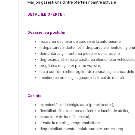
Mai jos găsești una dintre ofertele noastre actuale.
DETALIILE OFERTEI:
Descrierea postului:
repararea daunelor de caroserie la autoturisme,
îndepărtarea îndoiturilor, îndreptarea elementelor, șlefui
demontarea și montarea pieselor de caroserie,
degresarea, chitirea și curățarea elementelor vehiculului
pregătirea mașinilor pentru vopsire,
lucru conform tehnologiilor de reparație și standardelor
menținerea ordinii și siguranței la locul de muncă.
Cerințe:
experiență ca tinichigiu auto (panel beater),
flexibilitate în executarea diferitelor lucrări de atelier,
capacitate de lucru în echipă,
atenție la detalii și responsabilitate,
disponibilitate pentru colaborare pe termen lung.