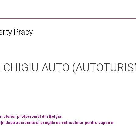
erty Pracy
NICHIGIU AUTO (AUTOTURIS
 atelier profesionist din Belgia.
ții după accidente și pregătirea vehiculelor pentru vopsire.