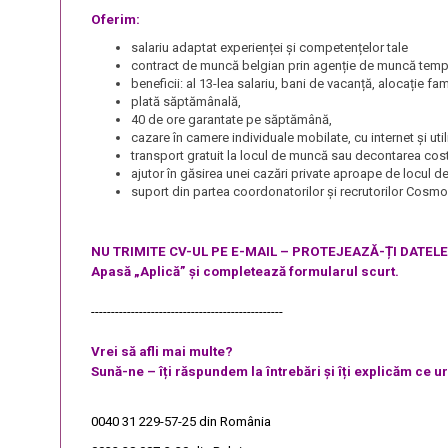
Oferim:
salariu adaptat experienței și competențelor tale
contract de muncă belgian prin agenție de muncă tempo
beneficii: al 13-lea salariu, bani de vacanță, alocație fa
plată săptămânală,
40 de ore garantate pe săptămână,
cazare în camere individuale mobilate, cu internet și ut
transport gratuit la locul de muncă sau decontarea cost
ajutor în găsirea unei cazări private aproape de locul 
suport din partea coordonatorilor și recrutorilor Cosm
NU TRIMITE CV-UL PE E-MAIL – PROTEJEAZĂ-ȚI DATEL
Apasă „Aplică” și completează formularul scurt.
------------------------------------------------
Vrei să afli mai multe?
Sună-ne – îți răspundem la întrebări și îți explicăm ce 
0040 31 229-57-25
din România