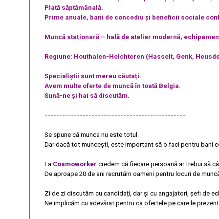
Plată săptămânală.
Prime anuale, bani de concediu și beneficii sociale conf
Muncă staționară – hală de atelier modernă, echipamen
Regiune: Houthalen-Helchteren (Hasselt, Genk, Heusde
Specialiștii sunt mereu căutați.
Avem multe oferte de muncă în toată Belgia.
Sună-ne și hai să discutăm.
------------------------------------------------
Se spune că munca nu este totul.
Dar dacă tot muncești, este important să o faci pentru bani co
La
Cosmoworker
credem că fiecare persoană ar trebui să câș
De aproape 20 de ani recrutăm oameni pentru locuri de muncă bi
Zi de zi discutăm cu candidați, dar și cu angajatori, șefi de ec
Ne implicăm cu adevărat pentru ca ofertele pe care le prezentă