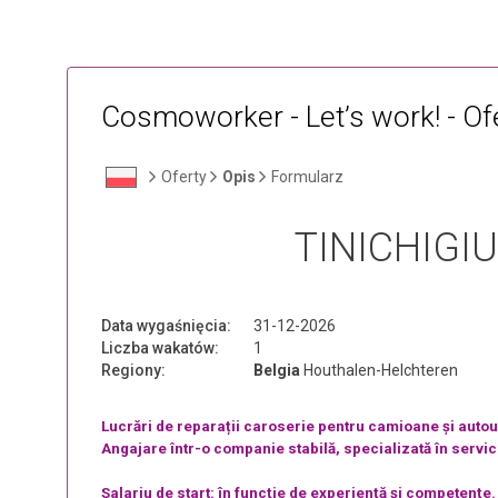
Cosmoworker - Let’s work! - Of
Oferty
Opis
Formularz
TINICHIGI
Data wygaśnięcia:
31-12-2026
Liczba wakatów:
1
Regiony:
Belgia
Houthalen-Helchteren
Lucrări de reparații caroserie pentru camioane și autouti
Angajare într-o companie stabilă, specializată în servic
Salariu de start: în funcție de experiență și competențe.