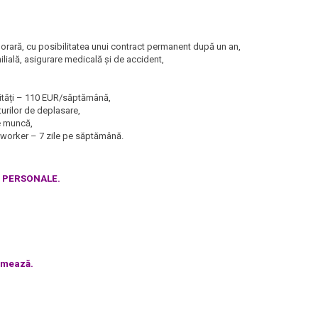
rară, cu posibilitatea unui contract permanent după un an,
milială, asigurare medicală și de accident,
ilități – 110 EUR/săptămână,
urilor de deplasare,
de muncă,
oworker – 7 zile pe săptămână.
E PERSONALE.
urmează.