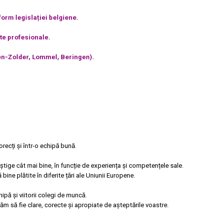
orm legislației belgiene.
te profesionale.
n-Zolder, Lommel, Beringen).
recți și într-o echipă bună.
tige cât mai bine, în funcție de experiența și competențele sale.
ne plătite în diferite țări ale Uniunii Europene.
hipă și viitorii colegi de muncă.
m să fie clare, corecte și apropiate de așteptările voastre.