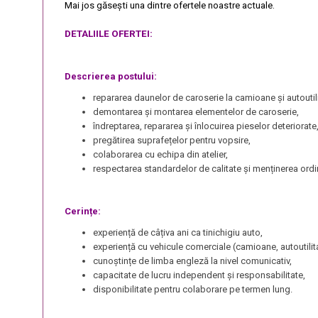
Mai jos găsești una dintre ofertele noastre actuale.
DETALIILE OFERTEI:
Descrierea postului:
repararea daunelor de caroserie la camioane și autoutili
demontarea și montarea elementelor de caroserie,
îndreptarea, repararea și înlocuirea pieselor deteriorate
pregătirea suprafețelor pentru vopsire,
colaborarea cu echipa din atelier,
respectarea standardelor de calitate și menținerea ordin
Cerințe:
experiență de câțiva ani ca tinichigiu auto,
experiență cu vehicule comerciale (camioane, autoutilit
cunoștințe de limba engleză la nivel comunicativ,
capacitate de lucru independent și responsabilitate,
disponibilitate pentru colaborare pe termen lung.