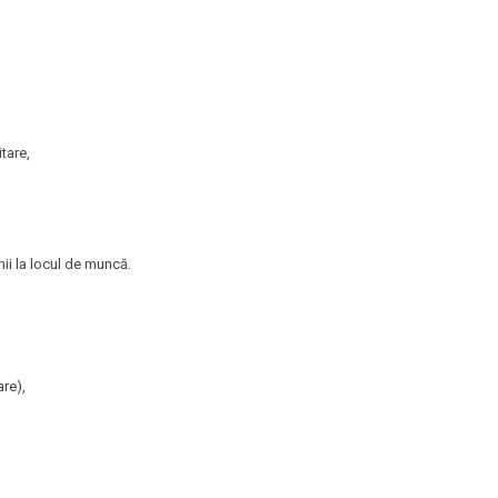
tare,
,
ii la locul de muncă.
are),