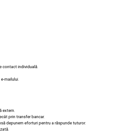
e contact individuală.
e-mailului.
ă extern.
ecât prin transfer bancar.
însă depunem eforturi pentru a răspunde tuturor.
zată.