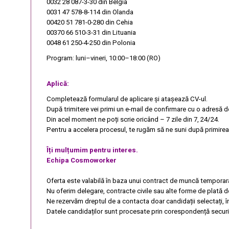
0032 28 087-3-30
din Belgia
0031 47 578-8-114
din Olanda
00420 51 781-0-280
din Cehia
00370 66 510-3-31
din Lituania
0048 61 250-4-250
din Polonia
Program: luni–vineri, 10:00–18:00 (RO)
Aplică:
Completează formularul de aplicare și atașează CV-ul.
După trimitere vei primi un e-mail de confirmare cu o adresă d
Din acel moment ne poți scrie oricând – 7 zile din 7, 24/24.
Pentru a accelera procesul, te rugăm să ne suni după primirea 
Îți mulțumim pentru interes.
Echipa Cosmoworker
Oferta este valabilă în baza unui contract de muncă temporar
Nu oferim delegare, contracte civile sau alte forme de plată d
Ne rezervăm dreptul de a contacta doar candidații selectați, 
Datele candidaților sunt procesate prin corespondență securi