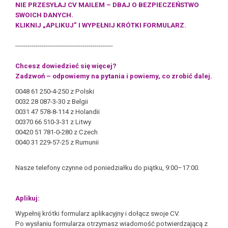
NIE PRZESYŁAJ CV MAILEM – DBAJ O BEZPIECZEŃSTWO
SWOICH DANYCH.
KLIKNIJ „APLIKUJ” I WYPEŁNIJ KRÓTKI FORMULARZ.
------------------------------------------------
Chcesz dowiedzieć się więcej?
Zadzwoń – odpowiemy na pytania i powiemy, co zrobić dalej.
0048 61 250-4-250 z Polski
0032 28 087-3-30 z Belgii
0031 47 578-8-114 z Holandii
00370 66 510-3-31 z Litwy
00420 51 781-0-280 z Czech
0040 31 229-57-25 z Rumunii
Nasze telefony czynne od poniedziałku do piątku, 9:00–17:00.
Aplikuj:
Wypełnij krótki formularz aplikacyjny i dołącz swoje CV.
Po wysłaniu formularza otrzymasz wiadomość potwierdzającą z