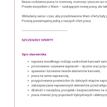
Nasza codzienna praca to rozmowy, rozmowy i jeszcze raz 
Przede wszystkim z Wami – szukającymi nowej pracy, ale tak
Wkładamy serce i czas, aby przedstawione Wam oferty były j
Poniżej prezentujemy jedną z naszych ofert pracy.
------------------------------------------------
SZCZEGÓŁY OFERTY:
Opis stanowiska:
naprawa wszelkiego rodzaju uszkodzeń karoserii s
prostowanie i usuwanie wgnieceń – ręcznie oraz przy u
spawanie i lutowanie twarde elementów karoserii,
praca na ramie naprawczej,
przygotowanie powierzchni do dalszych etapów napraw
zabezpieczanie naprawionych elementów przed wilgoc
dbałość o narzędzia, porządek i bezpieczeństwo na s
praca również przy pojazdach hybrydowych i elektrycz