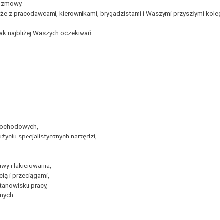
rozmowy.
że z pracodawcami, kierownikami, brygadzistami i Waszymi przyszłymi koleg
ak najbliżej Waszych oczekiwań.
amochodowych,
życiu specjalistycznych narzędzi,
y i lakierowania,
ią i przeciągami,
tanowisku pracy,
nych.