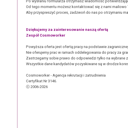
Po wysłaniu formularza otrzymasz wiadomość potwierdzając
Od tego momentu możesz kontaktować się z nami mailowo 7 
Aby przyspieszyć proces, zadzwoń do nas po otrzymaniu ma
Dziękujemy za zainteresowanie naszą ofertą
Zespół Cosmoworker
Powyższa oferta jest ofertą pracy na podstawie zagraniczn
Nie oferujemy prac w ramach oddelegowania do pracy za gra
Zastrzegamy sobie prawo do odpowiedzi tylko na wybrane z
Wszystkie dane kandydatów pozyskiwane są w drodze kores
Cosmoworker - Agencja rekrutacji i zatrudnienia
Certyfikat Nr 3146.
ⓒ 2006-2026