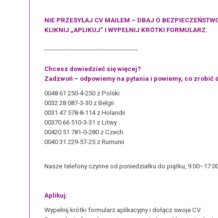
NIE PRZESYŁAJ CV MAILEM – DBAJ O BEZPIECZEŃSTW
KLIKNIJ „APLIKUJ” I WYPEŁNIJ KRÓTKI FORMULARZ.
------------------------------------------------
Chcesz dowiedzieć się więcej?
Zadzwoń – odpowiemy na pytania i powiemy, co zrobić d
0048 61 250-4-250 z Polski
0032 28 087-3-30 z Belgii
0031 47 578-8-114 z Holandii
00370 66 510-3-31 z Litwy
00420 51 781-0-280 z Czech
0040 31 229-57-25 z Rumunii
Nasze telefony czynne od poniedziałku do piątku, 9:00–17:00
Aplikuj:
Wypełnij krótki formularz aplikacyjny i dołącz swoje CV.