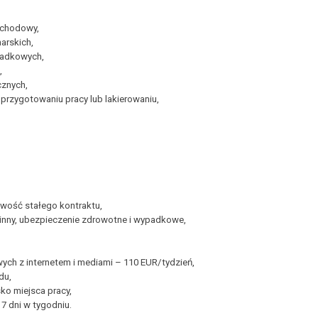
ochodowy,
arskich,
padkowych,
,
cznych,
rzygotowaniu pracy lub lakierowaniu,
wość stałego kontraktu,
dzinny, ubezpieczenie zdrowotne i wypadkowe,
h z internetem i mediami – 110 EUR/tydzień,
du,
ko miejsca pracy,
7 dni w tygodniu.