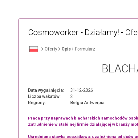
Cosmoworker - Działamy! - Ofe
Oferty
Opis
Formularz
BLACH
Data wygaśnięcia:
31-12-2026
Liczba wakatów:
2
Regiony:
Belgia
Antwerpia
Praca przy naprawach blacharskich samochodów osobow
Zatrudnienie w stabilnej firmie działającej w branży 
Uśredniona stawka początkowa: uzależniona od doświad