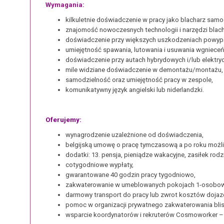
Wymagania:
kilkuletnie doświadczenie w pracy jako blacharz sam
znajomość nowoczesnych technologii i narzędzi blach
doświadczenie przy większych uszkodzeniach powy
umiejętność spawania, lutowania i usuwania wgnieceń
doświadczenie przy autach hybrydowych i/lub elektry
mile widziane doświadczenie w demontażu/montażu, p
samodzielność oraz umiejętność pracy w zespole,
komunikatywny język angielski lub niderlandzki.
Oferujemy:
wynagrodzenie uzależnione od doświadczenia,
belgijską umowę o pracę tymczasową a po roku możli
dodatki: 13. pensja, pieniądze wakacyjne, zasiłek ro
cotygodniowe wypłaty,
gwarantowane 40 godzin pracy tygodniowo,
zakwaterowanie w umeblowanych pokojach 1-osobowyc
darmowy transport do pracy lub zwrot kosztów dojaz
pomoc w organizacji prywatnego zakwaterowania blis
wsparcie koordynatorów i rekruterów Cosmoworker – 