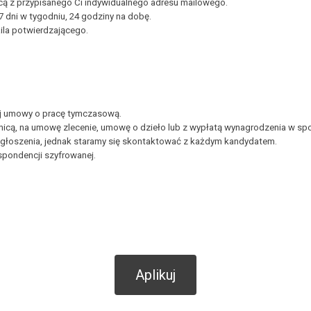
ą z przypisanego Ci indywidualnego adresu mailowego.
dni w tygodniu, 24 godziny na dobę.
ila potwierdzającego.
ej umowy o pracę tymczasową.
nicą, na umowę zlecenie, umowę o dzieło lub z wypłatą wynagrodzenia w spo
głoszenia, jednak staramy się skontaktować z każdym kandydatem.
pondencji szyfrowanej.
Aplikuj