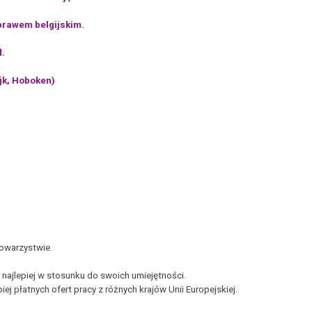
prawem belgijskim.
ł.
jk, Hoboken)
towarzystwie.
najlepiej w stosunku do swoich umiejętności.
ej płatnych ofert pracy z różnych krajów Unii Europejskiej.