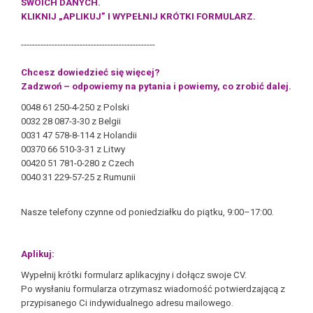
SWOICH DANYCH.
KLIKNIJ „APLIKUJ” I WYPEŁNIJ KRÓTKI FORMULARZ.
------------------------------------------------
Chcesz dowiedzieć się więcej?
Zadzwoń – odpowiemy na pytania i powiemy, co zrobić dalej.
0048 61 250-4-250 z Polski
0032 28 087-3-30 z Belgii
0031 47 578-8-114 z Holandii
00370 66 510-3-31 z Litwy
00420 51 781-0-280 z Czech
0040 31 229-57-25 z Rumunii
Nasze telefony czynne od poniedziałku do piątku, 9:00–17:00.
Aplikuj:
Wypełnij krótki formularz aplikacyjny i dołącz swoje CV.
Po wysłaniu formularza otrzymasz wiadomość potwierdzającą z
przypisanego Ci indywidualnego adresu mailowego.