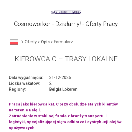
Cosmoworker - Działamy! - Oferty Pracy
Oferty
Opis
Formularz
KIEROWCA C – TRASY LOKALNE
Data wygaśnięcia:
31-12-2026
Liczba wakatów:
2
Regiony:
Belgia
Lokeren
Praca jako kierowca kat. C przy obsłudze stałych klientów
na terenie Belgii.
Zatrudnienie w stabilnej firmie z branży transportu i
logistyki, specjalizującej się w odbiorze i dystrybucji olejów
spożywczych.