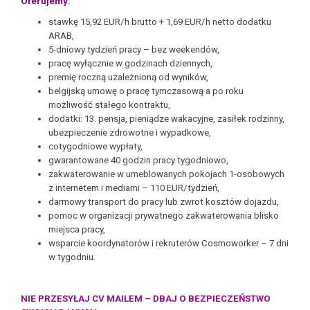
Oferujemy:
stawkę 15,92 EUR/h brutto + 1,69 EUR/h netto dodatku
ARAB,
5-dniowy tydzień pracy – bez weekendów,
pracę wyłącznie w godzinach dziennych,
premię roczną uzależnioną od wyników,
belgijską umowę o pracę tymczasową a po roku
możliwość stałego kontraktu,
dodatki: 13. pensja, pieniądze wakacyjne, zasiłek rodzinny,
ubezpieczenie zdrowotne i wypadkowe,
cotygodniowe wypłaty,
gwarantowane 40 godzin pracy tygodniowo,
zakwaterowanie w umeblowanych pokojach 1-osobowych
z internetem i mediami – 110 EUR/tydzień,
darmowy transport do pracy lub zwrot kosztów dojazdu,
pomoc w organizacji prywatnego zakwaterowania blisko
miejsca pracy,
wsparcie koordynatorów i rekruterów Cosmoworker – 7 dni
w tygodniu.
NIE PRZESYŁAJ CV MAILEM – DBAJ O BEZPIECZEŃSTWO