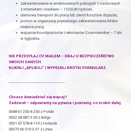
zakwaterowanie w umeblowanych pokojach 1-osobowych
z internetem i mediami – 110 EUR/tydzień,
darmowy transport do pracy lub zwrot kosztów dojazdu,
pomoc w organizacji prywatnego zakwaterowania blisko
miejsca pracy,
wsparcie koordynatorów i rekruterów Cosmoworker – 7 dni
w tygodniu.
NIE PRZESYŁAJ CV MAILEM – DBAJ O BEZPIECZEŃSTWO
SWOICH DANYCH.
KLIKNIJ „APLIKUJ” I WYPEŁNIJ KRÓTKI FORMULARZ.
------------------------------------------------
Chcesz dowiedzieć się więcej?
Zadzwoń – odpowiemy na pytania i powiemy, co zrobić dalej.
0048 61 250-4-250 z Polski
0032 28 087-3-30 z Belgii
0031 47 578-8-114 z Holandii
00370 66 510-3-31 z Litwy