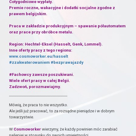
Cotygodniowe wypłaty.
Premie roczne, wakacyjne i dodatki socjalne zgodne z
prawem belgijskim.
Praca w zakładzie produkcyjnym – spawanie półautomatem
oraz prace przy obróbce metalu.
Region: Hechtel-Eksel (Hasselt, Genk, Lommel).
Inne oferty pracy z tego regionu:
www.cosmoworker.eu/hasselt
#zzakwaterowaniem
#bezprawajazdy
#Fachowcy zawsze poszukiwani.
Wiele ofert pracy w całej Belgii.
Zadzwoń, porozmawiajmy.
------------------------------------------------
Mówią, że praca to nie wszystko.
Ale jeśli już pracować, to za rozsądne pieniądze i w dobrym
towarzystwie.
W
Cosmoworker
wierzymy, że każdy powinien móc zarabiać
najlepiej w stosunku do swoich umiejętności.