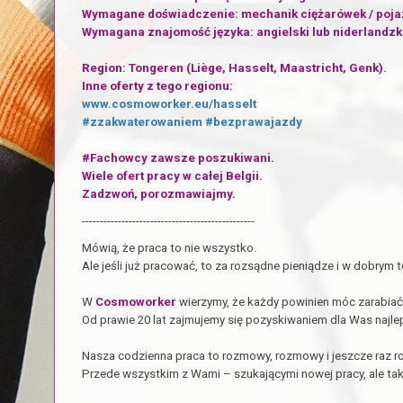
Wymagane doświadczenie: mechanik ciężarówek / poja
Wymagana znajomość języka: angielski lub niderlandz
Region: Tongeren (Liège, Hasselt, Maastricht, Genk).
Inne oferty z tego regionu:
www.cosmoworker.eu/hasselt
#zzakwaterowaniem
#bezprawajazdy
#Fachowcy zawsze poszukiwani.
Wiele ofert pracy w całej Belgii.
Zadzwoń, porozmawiajmy.
------------------------------------------------
Mówią, że praca to nie wszystko.
Ale jeśli już pracować, to za rozsądne pieniądze i w dobrym 
W
Cosmoworker
wierzymy, że każdy powinien móc zarabiać 
Od prawie 20 lat zajmujemy się pozyskiwaniem dla Was najlepi
Nasza codzienna praca to rozmowy, rozmowy i jeszcze raz 
Przede wszystkim z Wami – szukającymi nowej pracy, ale tak