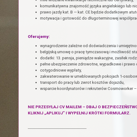
komunikatywna znajomość języka angielskiego lub ni
prawo jazdy kat. B — kat. CE będzie dodatkowym atu
motywacja i gotowość do długoterminowej współpra
Oferujemy:
wynagrodzenie zależne od doświadczenia i umiejętnoś
belgijską umowę o pracę tymczasową i możliwość sta
dodatki: 13. pensja, pieniądze wakacyjne, zasiłek rodz
pełne ubezpieczenie zdrowotne, wypadkowe i prawo do
cotygodniowe wypłaty,
zakwaterowanie w umeblowanych pokojach 1-osobowy
transport do pracy lub zwrot kosztów dojazdu,
wsparcie koordynatorów i rekruterów Cosmoworker – 
NIE PRZESYŁAJ CV MAILEM – DBAJ O BEZPIECZEŃSTW
KLIKNIJ „APLIKUJ” I WYPEŁNIJ KRÓTKI FORMULARZ.
------------------------------------------------