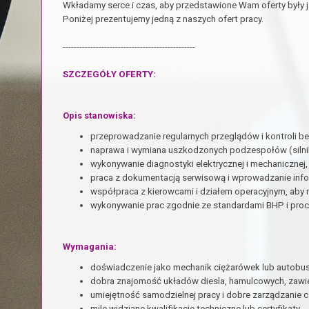
Wkładamy serce i czas, aby przedstawione Wam oferty były j
Poniżej prezentujemy jedną z naszych ofert pracy.
------------------------------------------------
SZCZEGÓŁY OFERTY:
Opis stanowiska:
przeprowadzanie regularnych przeglądów i kontroli b
naprawa i wymiana uszkodzonych podzespołów (silniki
wykonywanie diagnostyki elektrycznej i mechanicznej,
praca z dokumentacją serwisową i wprowadzanie info
współpraca z kierowcami i działem operacyjnym, aby 
wykonywanie prac zgodnie ze standardami BHP i proc
Wymagania:
doświadczenie jako mechanik ciężarówek lub autobusó
dobra znajomość układów diesla, hamulcowych, zawies
umiejętność samodzielnej pracy i dobre zarządzanie 
mile widziane kwalifikacje techniczne lub certyfikaty,