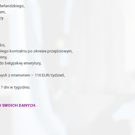
derlandzkiego,
tem,
cy.
ci,
łego kontraktu po okresie przejściowym,
inny,
 belgijskiej emerytury,
ch z internetem – 110 EUR/tydzień,
7 dni w tygodniu.
O SWOICH DANYCH.