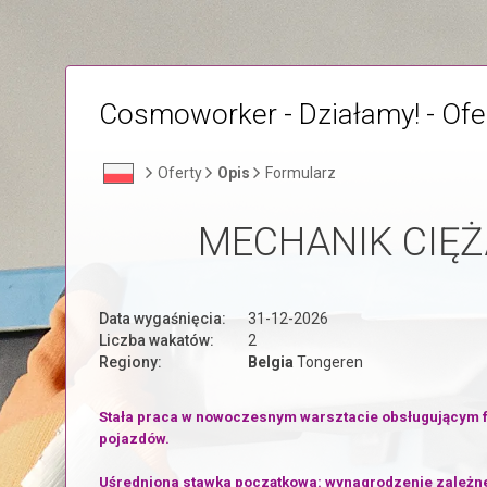
Cosmoworker - Działamy! - Ofe
Oferty
Opis
Formularz
MECHANIK CIĘŻ
Data wygaśnięcia:
31-12-2026
Liczba wakatów:
2
Regiony:
Belgia
Tongeren
Stała praca w nowoczesnym warsztacie obsługującym f
pojazdów.
Uśredniona stawka początkowa: wynagrodzenie zależn