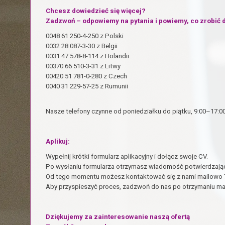
Chcesz dowiedzieć się więcej?
Zadzwoń – odpowiemy na pytania i powiemy, co zrobić d
0048 61 250-4-250 z Polski
0032 28 087-3-30 z Belgii
0031 47 578-8-114 z Holandii
00370 66 510-3-31 z Litwy
00420 51 781-0-280 z Czech
0040 31 229-57-25 z Rumunii
Nasze telefony czynne od poniedziałku do piątku, 9:00–17:00
Aplikuj:
Wypełnij krótki formularz aplikacyjny i dołącz swoje CV.
Po wysłaniu formularza otrzymasz wiadomość potwierdzając
Od tego momentu możesz kontaktować się z nami mailowo 7 
Aby przyspieszyć proces, zadzwoń do nas po otrzymaniu ma
Dziękujemy za zainteresowanie naszą ofertą