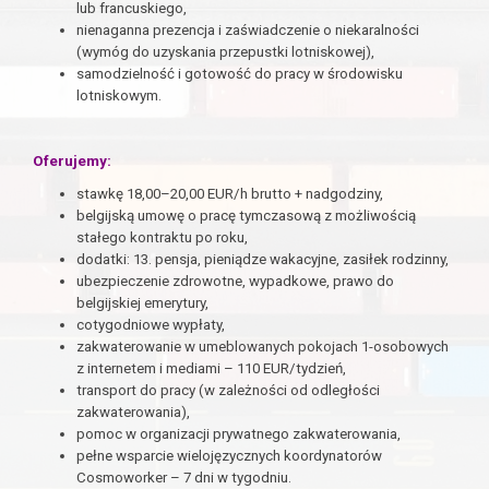
lub francuskiego,
nienaganna prezencja i zaświadczenie o niekaralności
(wymóg do uzyskania przepustki lotniskowej),
samodzielność i gotowość do pracy w środowisku
lotniskowym.
Oferujemy:
stawkę 18,00–20,00 EUR/h brutto + nadgodziny,
belgijską umowę o pracę tymczasową z możliwością
stałego kontraktu po roku,
dodatki: 13. pensja, pieniądze wakacyjne, zasiłek rodzinny,
ubezpieczenie zdrowotne, wypadkowe, prawo do
belgijskiej emerytury,
cotygodniowe wypłaty,
zakwaterowanie w umeblowanych pokojach 1-osobowych
z internetem i mediami – 110 EUR/tydzień,
transport do pracy (w zależności od odległości
zakwaterowania),
pomoc w organizacji prywatnego zakwaterowania,
pełne wsparcie wielojęzycznych koordynatorów
Cosmoworker – 7 dni w tygodniu.