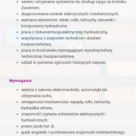
serwis i utrzymanie systemów do obsługi cargo na lotnisku
Zaventem,
diagnozowanie usterek elektrycznych i mechanicznych,
wymiana elementów: silniki, rolki, łańcuchy, siłowniki i
komponenty hydrauliczne,
praca z dokumentacją elektryczną i hydrauliczną,
współpraca z zespołem techników i działem
bezpieczeństwa,
praca w środowisku wymagającym wysokiej kultury
technicznej i bezpieczeństwa,
udział w systemie zgłoszeń i bieżących napraw.
Wymagania:
wiedza z zakresu elektrotechniki, automatyki lub
utrzymania ruchu,
umiejętności mechaniczne: napędy, rolki, łańcuchy,
hydraulika siłowa,
znajomość czytania schematów elektrycznych i
hydraulicznych,
prawo jazdy kat. B,
język angielski + podstawowa znajomość niderlandzkiego