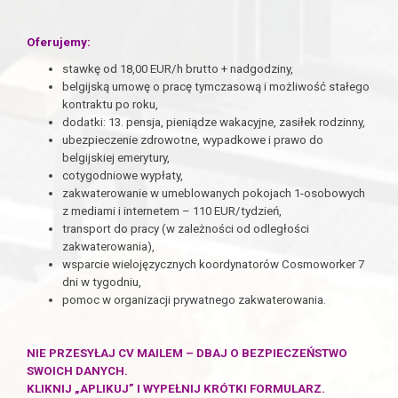
Oferujemy:
stawkę od 18,00 EUR/h brutto + nadgodziny,
belgijską umowę o pracę tymczasową i możliwość stałego
kontraktu po roku,
dodatki: 13. pensja, pieniądze wakacyjne, zasiłek rodzinny,
ubezpieczenie zdrowotne, wypadkowe i prawo do
belgijskiej emerytury,
cotygodniowe wypłaty,
zakwaterowanie w umeblowanych pokojach 1-osobowych
z mediami i internetem – 110 EUR/tydzień,
transport do pracy (w zależności od odległości
zakwaterowania),
wsparcie wielojęzycznych koordynatorów Cosmoworker 7
dni w tygodniu,
pomoc w organizacji prywatnego zakwaterowania.
NIE PRZESYŁAJ CV MAILEM – DBAJ O BEZPIECZEŃSTWO
SWOICH DANYCH.
KLIKNIJ „APLIKUJ” I WYPEŁNIJ KRÓTKI FORMULARZ.