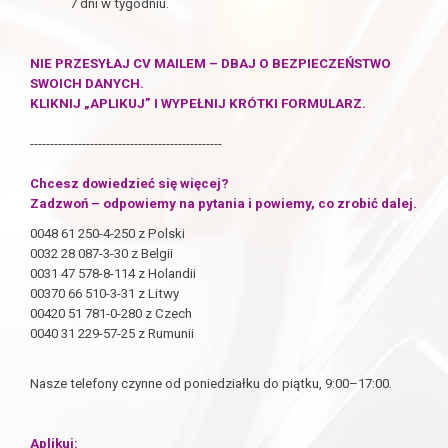
7 dni w tygodniu.
NIE PRZESYŁAJ CV MAILEM – DBAJ O BEZPIECZEŃSTWO
SWOICH DANYCH.
KLIKNIJ „APLIKUJ” I WYPEŁNIJ KRÓTKI FORMULARZ.
------------------------------------------------
Chcesz dowiedzieć się więcej?
Zadzwoń – odpowiemy na pytania i powiemy, co zrobić dalej.
0048 61 250-4-250 z Polski
0032 28 087-3-30 z Belgii
0031 47 578-8-114 z Holandii
00370 66 510-3-31 z Litwy
00420 51 781-0-280 z Czech
0040 31 229-57-25 z Rumunii
Nasze telefony czynne od poniedziałku do piątku, 9:00–17:00.
Aplikuj: