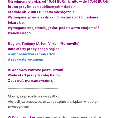
Uśredniona stawka: od 15,64 EUR/h brutto — do 17,46 EUR/h
brutto przy liniach publicznych + dodatki.
Średnio ok. 2300 EUR netto miesięcznie.
Wymagane: prawo jazdy kat. D, ważny kod 95, badania
lekarskie.
Wymagana znajomość języka: podstawowa znajomość
francuskiego.
Region: Tintigny (Arlon, Virton, Florenville).
Inne oferty pracy z tego regionu:
www.cosmoworker.eu/arlon
#zzakwaterowaniem
#Fachowcy zawsze poszukiwani.
Wiele ofert pracy w całej Belgii.
Zadzwoń, porozmawiajmy.
------------------------------------------------
Mówią, że praca to nie wszystko.
Ale jeśli już pracować, to za rozsądne pieniądze i w dobrym
towarzystwie.
W
Cosmoworker
wierzymy, że każdy powinien móc zarabiać