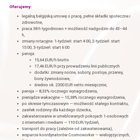
Oferujemy:
legalną belgijską umowę o pracę, pełne składki społeczne i
zdrowotne,
praca 38 h tygodniowo + możliwość nadgodzin do 43–44
h,
zmiany rotacyjne: 1-
tydzień: start 4:00, 2-
tydzień: start
15:00, 3-
tydzień: start 6:00
pensja:
15,64 EUR/h brutto
17,46 EUR/h przy prowadzeniu linii publicznych
dodatki: zmiany nocne, soboty, postoje, przerwy,
bony żywnościowe,
średnio ok. 2300 EUR netto miesięcznie,
pensja — 8,33% rocznego wynagrodzenia,
pieniądze wakacyjne — 15,38% rocznego wynagrodzenia,
po okresie tymczasowym — możliwość stałego kontraktu,
zasiłek rodzinny dla każdego dziecka,
zakwaterowanie w umeblowanych pokojach 1-osobowych
z internetem i mediami — 110 EUR/tydzień,
transport do pracy (zależnie od zakwaterowania),
wsparcie koordynatorów Cosmoworker — wielojęzycznych,