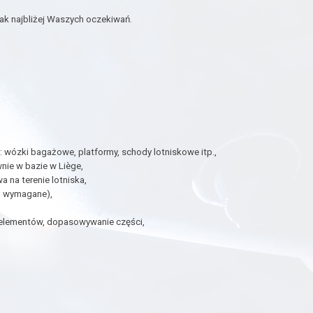
ak najbliżej Waszych oczekiwań.
ózki bagażowe, platformy, schody lotniskowe itp.,
ie w bazie w Liège,
 na terenie lotniska,
 B wymagane),
e elementów, dopasowywanie części,