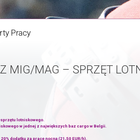
rty Pracy
Z MIG/MAG – SPRZĘT LOT
 sprzętu lotniskowego.
iskowego w jednej z największych baz cargo w Belgii.
 20% dodatku za pracę nocną (21,50 EUR/h).