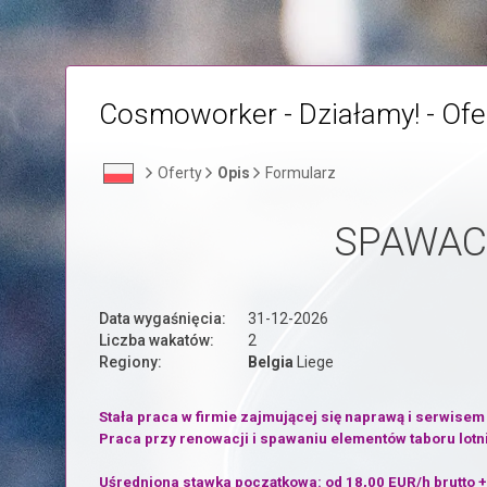
Cosmoworker - Działamy! - Ofe
Oferty
Opis
Formularz
SPAWAC
Data wygaśnięcia:
31-12-2026
Liczba wakatów:
2
Regiony:
Belgia
Liege
Stała praca w firmie zajmującej się naprawą i serwisem
Praca przy renowacji i spawaniu elementów taboru lotn
Uśredniona stawka początkowa: od 18,00 EUR/h brutto +