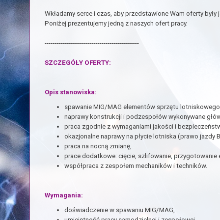
Wkładamy serce i czas, aby przedstawione Wam oferty były j
Poniżej prezentujemy jedną z naszych ofert pracy.
------------------------------------------------
SZCZEGÓŁY OFERTY:
Opis stanowiska:
spawanie MIG/MAG elementów sprzętu lotniskowego: w
naprawy konstrukcji i podzespołów wykonywane główn
praca zgodnie z wymaganiami jakości i bezpieczeństwa
okazjonalne naprawy na płycie lotniska (prawo jazdy
praca na nocną zmianę,
prace dodatkowe: cięcie, szlifowanie, przygotowani
współpraca z zespołem mechaników i techników.
Wymagania:
doświadczenie w spawaniu MIG/MAG,
umiejętność pracy samodzielnej i zespołowej,