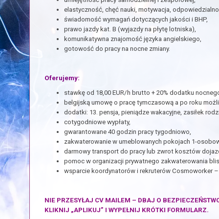
elastyczność, chęć nauki, motywacja, odpowiedzialno
świadomość wymagań dotyczących jakości i BHP,
prawo jazdy kat. B (wyjazdy na płytę lotniska),
komunikatywna znajomość języka angielskiego,
gotowość do pracy na nocne zmiany.
Oferujemy:
stawkę od 18,00 EUR/h brutto + 20% dodatku nocnego
belgijską umowę o pracę tymczasową a po roku możli
dodatki: 13. pensja, pieniądze wakacyjne, zasiłek ro
cotygodniowe wypłaty,
gwarantowane 40 godzin pracy tygodniowo,
zakwaterowanie w umeblowanych pokojach 1-osobowyc
darmowy transport do pracy lub zwrot kosztów dojaz
pomoc w organizacji prywatnego zakwaterowania blis
wsparcie koordynatorów i rekruterów Cosmoworker – 
NIE PRZESYŁAJ CV MAILEM – DBAJ O BEZPIECZEŃSTW
KLIKNIJ „APLIKUJ” I WYPEŁNIJ KRÓTKI FORMULARZ.