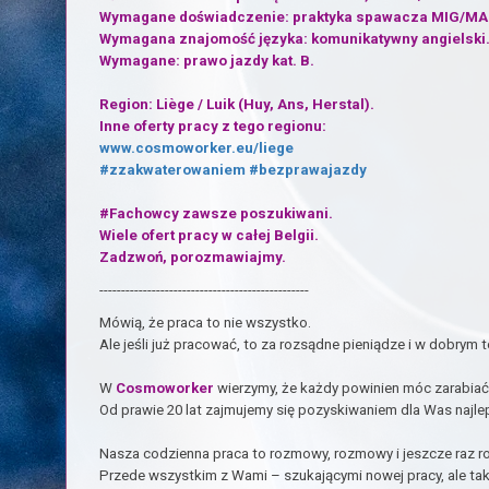
Wymagane doświadczenie: praktyka spawacza MIG/MA
Wymagana znajomość języka: komunikatywny angielski
Wymagane: prawo jazdy kat. B.
Region: Liège / Luik (Huy, Ans, Herstal).
Inne oferty pracy z tego regionu:
www.cosmoworker.eu/liege
#zzakwaterowaniem
#bezprawajazdy
#Fachowcy zawsze poszukiwani.
Wiele ofert pracy w całej Belgii.
Zadzwoń, porozmawiajmy.
------------------------------------------------
Mówią, że praca to nie wszystko.
Ale jeśli już pracować, to za rozsądne pieniądze i w dobrym 
W
Cosmoworker
wierzymy, że każdy powinien móc zarabiać 
Od prawie 20 lat zajmujemy się pozyskiwaniem dla Was najlepi
Nasza codzienna praca to rozmowy, rozmowy i jeszcze raz 
Przede wszystkim z Wami – szukającymi nowej pracy, ale tak