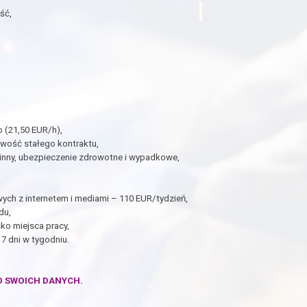
ść,
 (21,50 EUR/h),
wość stałego kontraktu,
dzinny, ubezpieczenie zdrowotne i wypadkowe,
h z internetem i mediami – 110 EUR/tydzień,
du,
ko miejsca pracy,
7 dni w tygodniu.
O SWOICH DANYCH.