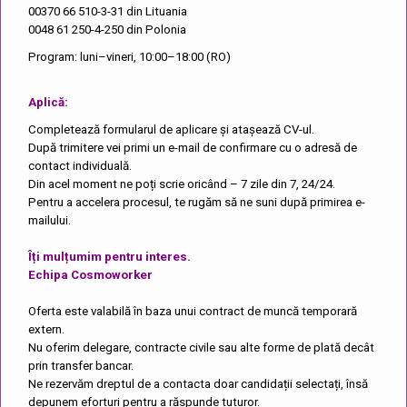
00370 66 510-3-31
din Lituania
0048 61 250-4-250
din Polonia
Program: luni–vineri, 10:00–18:00 (RO)
Aplică:
Completează formularul de aplicare și atașează CV-ul.
După trimitere vei primi un e-mail de confirmare cu o adresă de
contact individuală.
Din acel moment ne poți scrie oricând – 7 zile din 7, 24/24.
Pentru a accelera procesul, te rugăm să ne suni după primirea e-
mailului.
Îți mulțumim pentru interes.
Echipa Cosmoworker
Oferta este valabilă în baza unui contract de muncă temporară
extern.
Nu oferim delegare, contracte civile sau alte forme de plată decât
prin transfer bancar.
Ne rezervăm dreptul de a contacta doar candidații selectați, însă
depunem eforturi pentru a răspunde tuturor.