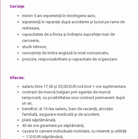
Cerințe:
minim 5 ani experiență în tinichigerie auto,
experiență în reparații după accidente și lucrul pe rame de
redresare,
capacitatea de a finisa și îndrepta suprafețe mari de
caroserie,
studii tehnice,
cunoștințe de limba engleză la nivel comunicativ,
precizie, responsabilitate și capacitate de organizare.
Oferim:
salariu între 17,50 și 20,00 EUR/oră brut + ore suplimentare,
contract de muncă belgian prin agenție de muncă
temporară, cu posibilitatea unui contract permanent după
un an,
beneficii: al 13-lea salariu, bani de vacanță, alocație
familială, asigurare medicală și de accident,
plată săptămânală,
40 de ore garantate pe săptămână,
cazare în camere individuale mobilate, cu internet și utilități
– 110 EUR/săptămână,