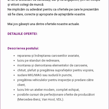
și viitorii colegi de muncă.
Ne implicăm cu adevărat pentru ca ofertele pe care le prezentăm
să fie clare, corecte și apropiate de așteptările voastre.
Mai jos găsești una dintre ofertele noastre actuale.
DETALIILE OFERTEI:
Descrierea postului:
repararea și îndreptarea caroseriilor avariate,
lucru pe standuri de redresare,
montarea și demontarea elementelor de caroserie,
chituit, șlefuit și pregătirea suprafețelor pentru vopsire,
sudare MIG/MAG sau sudură în puncte,
pregătirea vehiculelor pentru inspecție și predare către
client,
lucru într-un atelier modern, complet echipat,
posibile cursuri de perfecționare oferite de producători
(Mercedes-Benz, Van Hool, VDL).