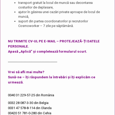
transport gratuit la locul de muncă sau decontarea
costurilor de deplasare,
ajutor în găsirea unei cazări private aproape de locul de
muncă,
suport din partea coordonatorilor și recrutorilor
Cosmoworker – 7 zile pe săptămână.
NU TRIMITE CV-UL PE E-MAIL – PROTEJEAZĂ-ȚI DATELE
PERSONALE.
Apasă „Aplică” și completează formularul scurt.
------------------------------------------------
Vrei să afli mai multe?
Sună-ne – îți răspundem la întrebări și îți explicăm ce
urmează.
0040 31 229-57-25
din România
0032 28 087-3-30
din Belgia
0031 47 578-8-114
din Olanda
00420 51 781-0-280
din Cehia