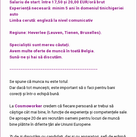
Salariu de start: între 17,50 și 20,00 EUR/oră brut
Experiență necesară: minim 5 ani în domeniul tinichigeriei
auto
Limba cerută: engleză la nivel comunicativ
Regiune: Heverlee (Leuven, Tienen, Bruxelles).
Specialiștii sunt mereu căutați.
Avem multe oferte de muncă în toată Belgia.
Sună-ne și hai să discutăm.
------------------------------------------------
Se spune că munca nu este totul.
Dar dacă tot muncești, este important să o faci pentru bani
corecți și într-o echipă bună.
La
Cosmoworker
credem că fiecare persoană ar trebui să
câștige cât mai bine, în funcție de experiența și competențele sale.
De aproape 20 de ani recrutăm oameni pentru locuri de muncă
bine plătite în diferite țări ale Uniunii Europene.
Zi de zi discutăm cu candidați, dar și cu angajatori, șefi de echipă