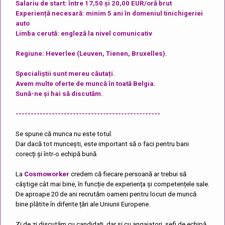
Salariu de start: între 17,50 și 20,00 EUR/oră brut
Experiență necesară: minim 5 ani în domeniul tinichigeriei
auto
Limba cerută: engleză la nivel comunicativ
Regiune: Heverlee (Leuven, Tienen, Bruxelles).
Specialiștii sunt mereu căutați.
Avem multe oferte de muncă în toată Belgia.
Sună-ne și hai să discutăm.
------------------------------------------------
Se spune că munca nu este totul.
Dar dacă tot muncești, este important să o faci pentru bani
corecți și într-o echipă bună.
La
Cosmoworker
credem că fiecare persoană ar trebui să
câștige cât mai bine, în funcție de experiența și competențele sale.
De aproape 20 de ani recrutăm oameni pentru locuri de muncă
bine plătite în diferite țări ale Uniunii Europene.
Zi de zi discutăm cu candidați, dar și cu angajatori, șefi de echipă