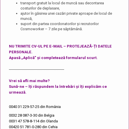
transport gratuit la locul de muncă sau decontarea
costurilor de deplasare,
ajutor în găsirea unei cazări private aproape de locul de
muncă,
suport din partea coordonatorilor și recrutorilor
Cosmoworker – 7 zile pe săptămână.
NU TRIMITE CV-UL PE E-MAIL – PROTEJEAZĂ-ȚI DATELE
PERSONALE.
Apasă „Aplică” și completează formularul scurt.
------------------------------------------------
Vrei să afli mai multe?
Sună-ne – îți răspundem la întrebări și îți explicăm ce
urmează.
0040 31 229-57-25
din România
0032 28 087-3-30
din Belgia
0031 47 578-8-114
din Olanda
00420 51 781-0-280
din Cehia