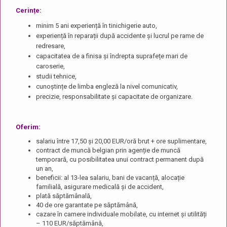
Cerințe:
minim 5 ani experiență în tinichigerie auto,
experiență în reparații după accidente și lucrul pe rame de
redresare,
capacitatea de a finisa și îndrepta suprafețe mari de
caroserie,
studii tehnice,
cunoștințe de limba engleză la nivel comunicativ,
precizie, responsabilitate și capacitate de organizare.
Oferim:
salariu între 17,50 și 20,00 EUR/oră brut + ore suplimentare,
contract de muncă belgian prin agenție de muncă
temporară, cu posibilitatea unui contract permanent după
un an,
beneficii: al 13-lea salariu, bani de vacanță, alocație
familială, asigurare medicală și de accident,
plată săptămânală,
40 de ore garantate pe săptămână,
cazare în camere individuale mobilate, cu internet și utilități
– 110 EUR/săptămână,