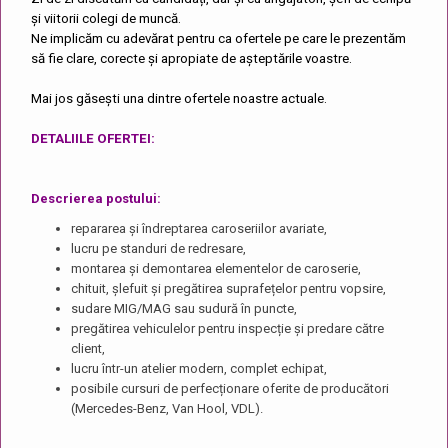
și viitorii colegi de muncă.
Ne implicăm cu adevărat pentru ca ofertele pe care le prezentăm
să fie clare, corecte și apropiate de așteptările voastre.
Mai jos găsești una dintre ofertele noastre actuale.
DETALIILE OFERTEI:
Descrierea postului:
repararea și îndreptarea caroseriilor avariate,
lucru pe standuri de redresare,
montarea și demontarea elementelor de caroserie,
chituit, șlefuit și pregătirea suprafețelor pentru vopsire,
sudare MIG/MAG sau sudură în puncte,
pregătirea vehiculelor pentru inspecție și predare către
client,
lucru într-un atelier modern, complet echipat,
posibile cursuri de perfecționare oferite de producători
(Mercedes-Benz, Van Hool, VDL).