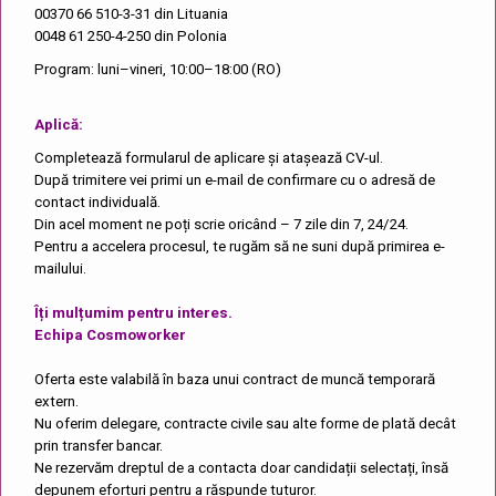
00370 66 510-3-31
din Lituania
0048 61 250-4-250
din Polonia
Program: luni–vineri, 10:00–18:00 (RO)
Aplică:
Completează formularul de aplicare și atașează CV-ul.
După trimitere vei primi un e-mail de confirmare cu o adresă de
contact individuală.
Din acel moment ne poți scrie oricând – 7 zile din 7, 24/24.
Pentru a accelera procesul, te rugăm să ne suni după primirea e-
mailului.
Îți mulțumim pentru interes.
Echipa Cosmoworker
Oferta este valabilă în baza unui contract de muncă temporară
extern.
Nu oferim delegare, contracte civile sau alte forme de plată decât
prin transfer bancar.
Ne rezervăm dreptul de a contacta doar candidații selectați, însă
depunem eforturi pentru a răspunde tuturor.