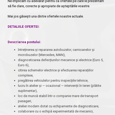
Ne implicăm cu adevărat pentru ca ofertele pe care le prezentăm
să fie clare, corecte și apropiate de așteptările voastre.
Mai jos găsești una dintre ofertele noastre actuale.
DETALIILE OFERTEI:
Descrierea postului:
întreținerea și repararea autobuzelor, camioanelor și
microbuzelor (Mercedes, MAN),
diagnosticarea defecțiunilor mecanice și electrice (Euro 5,
Euro 6),
citirea schemelor electrice și efectuarea reparațiilor
complexe,
pregătirea vehiculelor pentru inspecțiile tehnice,
lucru în atelier și — ocazional — intervenții în teren (plătite
suplimentar),
loc de muncă stabil într-o companie mare de transport
pasageri,
atelier modern dotat cu echipamente de diagnosticare,
colaborare cu o echipă experimentată de mecanici,