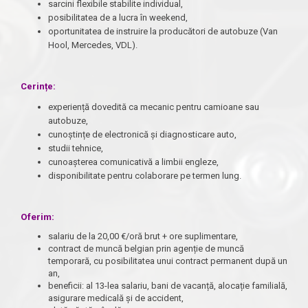
sarcini flexibile stabilite individual,
posibilitatea de a lucra în weekend,
oportunitatea de instruire la producători de autobuze (Van
Hool, Mercedes, VDL).
Cerințe:
experiență dovedită ca mecanic pentru camioane sau
autobuze,
cunoștințe de electronică și diagnosticare auto,
studii tehnice,
cunoașterea comunicativă a limbii engleze,
disponibilitate pentru colaborare pe termen lung.
Oferim:
salariu de la 20,00 €/oră brut + ore suplimentare,
contract de muncă belgian prin agenție de muncă
temporară, cu posibilitatea unui contract permanent după un
an,
beneficii: al 13-lea salariu, bani de vacanță, alocație familială,
asigurare medicală și de accident,