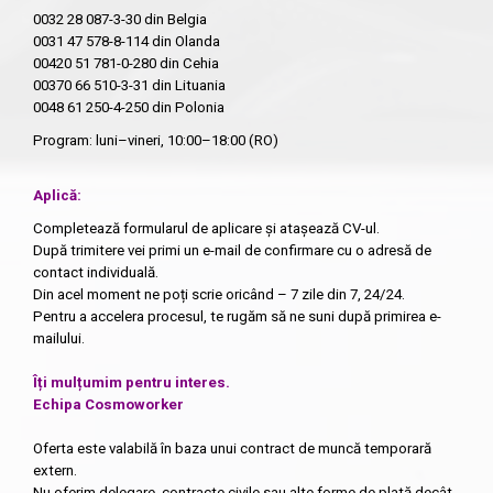
0032 28 087-3-30
din Belgia
0031 47 578-8-114
din Olanda
00420 51 781-0-280
din Cehia
00370 66 510-3-31
din Lituania
0048 61 250-4-250
din Polonia
Program: luni–vineri, 10:00–18:00 (RO)
Aplică:
Completează formularul de aplicare și atașează CV-ul.
După trimitere vei primi un e-mail de confirmare cu o adresă de
contact individuală.
Din acel moment ne poți scrie oricând – 7 zile din 7, 24/24.
Pentru a accelera procesul, te rugăm să ne suni după primirea e-
mailului.
Îți mulțumim pentru interes.
Echipa Cosmoworker
Oferta este valabilă în baza unui contract de muncă temporară
extern.
Nu oferim delegare, contracte civile sau alte forme de plată decât