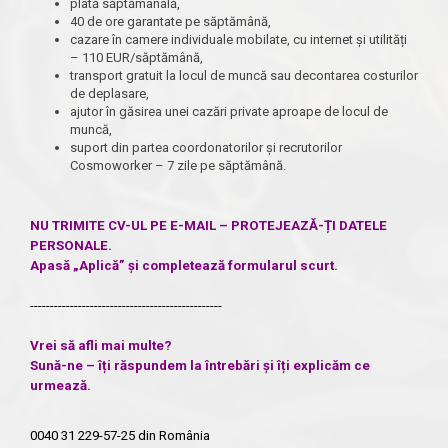
plată săptămânală,
40 de ore garantate pe săptămână,
cazare în camere individuale mobilate, cu internet și utilități
– 110 EUR/săptămână,
transport gratuit la locul de muncă sau decontarea costurilor
de deplasare,
ajutor în găsirea unei cazări private aproape de locul de
muncă,
suport din partea coordonatorilor și recrutorilor
Cosmoworker – 7 zile pe săptămână.
NU TRIMITE CV-UL PE E-MAIL – PROTEJEAZĂ-ȚI DATELE
PERSONALE.
Apasă „Aplică” și completează formularul scurt.
------------------------------------------------
Vrei să afli mai multe?
Sună-ne – îți răspundem la întrebări și îți explicăm ce
urmează.
0040 31 229-57-25
din România