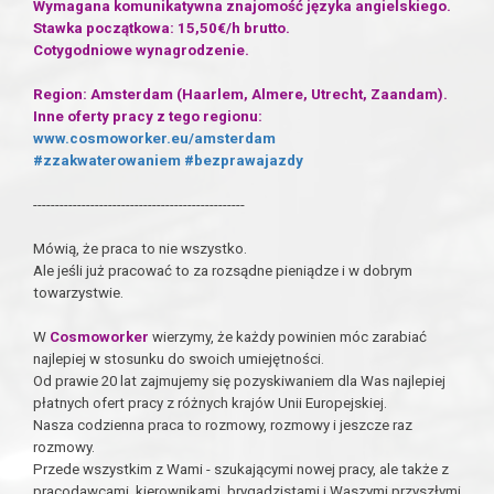
Wymagana komunikatywna znajomość języka angielskiego.
Stawka początkowa: 15,50€/h brutto.
Cotygodniowe wynagrodzenie.
Region:
Amsterdam (Haarlem, Almere, Utrecht, Zaandam).
Inne oferty pracy z tego regionu:
www.cosmoworker.eu/amsterdam
#zzakwaterowaniem
#bezprawajazdy
------------------------------------------------
Mówią, że praca to nie wszystko.
Ale jeśli już pracować to za rozsądne pieniądze i w dobrym
towarzystwie.
W
Cosmoworker
wierzymy, że każdy powinien móc zarabiać
najlepiej w stosunku do swoich umiejętności.
Od prawie 20 lat zajmujemy się pozyskiwaniem dla Was najlepiej
płatnych ofert pracy z różnych krajów Unii Europejskiej.
Nasza codzienna praca to rozmowy, rozmowy i jeszcze raz
rozmowy.
Przede wszystkim z Wami - szukającymi nowej pracy, ale także z
pracodawcami, kierownikami, brygadzistami i Waszymi przyszłymi