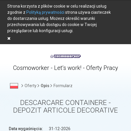
Strona korzysta z plików cookie w celu realizacji usług
zgodnie z
Polityką prywatności
strona używa ciasteczek
do dostarczania usług. Możesz określić warunki
przechowywania lub dostępu do cookie w Twojej
przeglądarce lub konfiguracji usługi.
Cosmoworker - Let’s work! - Oferty Pracy
Oferty
Opis
Formularz
DESCARCARE CONTAINERE -
DEPOZIT ARTICOLE DECORATIVE
Data wygaśnięcia:
31-12-2026