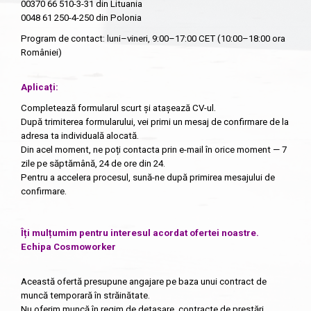
00370 66 510-3-31
din Lituania
0048 61 250-4-250
din Polonia
Program de contact: luni–vineri, 9:00–17:00 CET (10:00–18:00 ora
României)
Aplicați:
Completează formularul scurt și atașează CV-ul.
După trimiterea formularului, vei primi un mesaj de confirmare de la
adresa ta individuală alocată.
Din acel moment, ne poți contacta prin e-mail în orice moment — 7
zile pe săptămână, 24 de ore din 24.
Pentru a accelera procesul, sună-ne după primirea mesajului de
confirmare.
Îți mulțumim pentru interesul acordat ofertei noastre.
Echipa Cosmoworker
Această ofertă presupune angajare pe baza unui contract de
muncă temporară în străinătate.
Nu oferim muncă în regim de detașare, contracte de prestări