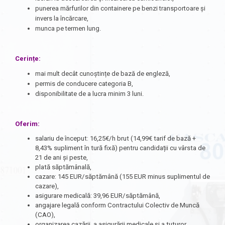
punerea mărfurilor din containere pe benzi transportoare și
invers la încărcare,
munca pe termen lung.
Cerințe:
mai mult decât cunoștințe de bază de engleză,
permis de conducere categoria B,
disponibilitate de a lucra minim 3 luni.
Oferim:
salariu de început: 16,25€/h brut (14,99€ tarif de bază +
8,43% supliment în tură fixă) pentru candidații cu vârsta de
21 de ani și peste,
plată săptămânală,
cazare: 145 EUR/săptămână (155 EUR minus suplimentul de
cazare),
asigurare medicală: 39,96 EUR/săptămână,
angajare legală conform Contractului Colectiv de Muncă
(CAO),
organizarea cazării, a asigurării medicale și a tuturor