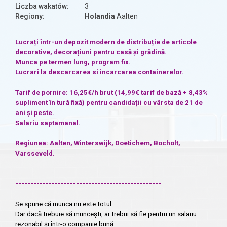
Liczba wakatów:
3
Regiony:
Holandia
Aalten
Lucrați într-un depozit modern de distribuție de articole
decorative, decorațiuni pentru casă și grădină.
Munca pe termen lung, program fix.
Lucrari la descarcarea si incarcarea containerelor.
Tarif de pornire: 16,25€/h brut (14,99€ tarif de bază + 8,43%
supliment în tură fixă) pentru candidații cu vârsta de 21 de
ani și peste.
Salariu saptamanal.
Regiunea: Aalten, Winterswijk, Doetichem, Bocholt,
Varsseveld.
------------------------------------------------
Se spune că munca nu este totul.
Dar dacă trebuie să muncești, ar trebui să fie pentru un salariu
rezonabil și într-o companie bună.