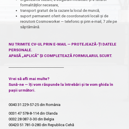
formalităților necesare,
transport gratuit de la cazare la locul de muncă,
suport permanent oferit de coordonatorii locali și de
recrutorii Cosmoworker — telefonic și prin e-mail, 7 zile pe
săptămână.
NU TRIMITE CV-UL PRIN E-MAIL — PROTEJEAZĂ-ȚI DATELE
PERSONALE.
APASĂ „APLICĂ” ȘI COMPLETEAZĂ FORMULARUL SCURT.
------------------------------------------------
Vrei să afli mai multe?
Sună-ne — îți vom răspunde la întrebări și te vom ghida în
pașii următori.
0040 31 229-57-25
din România
0031 47 578-8-114
din Olanda
0032 28 087-3-30
din Belgia
00420 51 781-0-280
din Republica Cehă