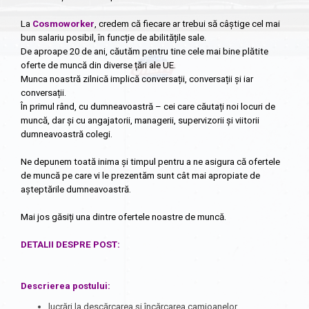
La
Cosmoworker
, credem că fiecare ar trebui să câștige cel mai
bun salariu posibil, în funcție de abilitățile sale.
De aproape 20 de ani, căutăm pentru tine cele mai bine plătite
oferte de muncă din diverse țări ale UE.
Munca noastră zilnică implică conversații, conversații și iar
conversații.
În primul rând, cu dumneavoastră – cei care căutați noi locuri de
muncă, dar și cu angajatorii, managerii, supervizorii și viitorii
dumneavoastră colegi.
Ne depunem toată inima și timpul pentru a ne asigura că ofertele
de muncă pe care vi le prezentăm sunt cât mai apropiate de
așteptările dumneavoastră.
Mai jos găsiți una dintre ofertele noastre de muncă.
DETALII DESPRE POST:
Descrierea postului
:
lucrări la descărcarea și încărcarea camioanelor,