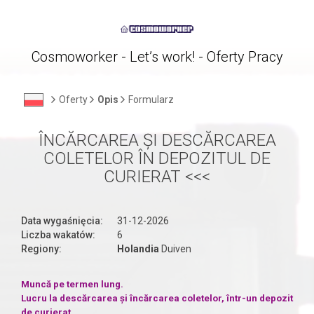
Cosmoworker - Let’s work! - Oferty Pracy
Oferty
Opis
Formularz
ÎNCĂRCAREA ȘI DESCĂRCAREA
COLETELOR ÎN DEPOZITUL DE
CURIERAT <<<
Data wygaśnięcia:
31-12-2026
Liczba wakatów:
6
Regiony:
Holandia
Duiven
Muncă pe termen lung.
Lucru la descărcarea și încărcarea coletelor, într-un depozit
de curierat.