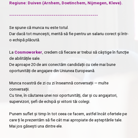
Regiune:
Duiven (Arnhem, Doetinchem, Nijmegen, Kleve).
------------------------------------------------
Se spune că munca nu este totul.
Dar dacă tot muncești, merită să fie pentru un salariu corect și într-
o echipă plăcută.
La
Cosmoworker
, credem că fiecare ar trebui să câștige în funcție
de abilitățile sale.
De aproape 20 de ani conectăm candidații cu cele mai bune
oportunități de angajare din Uniunea Europeană.
Munca noastră de zi cu zi înseamnă conversații — multe
conversații.
Cu tine, în căutarea unei noi oportunități, dar și cu angajatori,
supervizori, șefi de echipă și viitorii tăi colegi.
Punem suflet și timp în tot ceea ce facem, astfel încât ofertele pe
care ți le prezentăm să fie cât mai apropiate de așteptările tale.
Mai jos găsești una dintre ele.