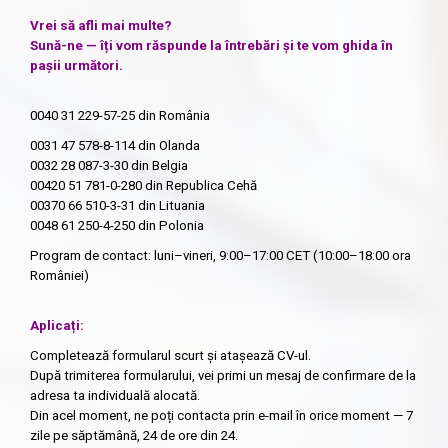
Vrei să afli mai multe?
Sună-ne — îți vom răspunde la întrebări și te vom ghida în
pașii următori.
0040 31 229-57-25
din România
0031 47 578-8-114
din Olanda
0032 28 087-3-30
din Belgia
00420 51 781-0-280
din Republica Cehă
00370 66 510-3-31
din Lituania
0048 61 250-4-250
din Polonia
Program de contact: luni–vineri, 9:00–17:00 CET (10:00–18:00 ora
României)
Aplicați:
Completează formularul scurt și atașează CV-ul.
După trimiterea formularului, vei primi un mesaj de confirmare de la
adresa ta individuală alocată.
Din acel moment, ne poți contacta prin e-mail în orice moment — 7
zile pe săptămână, 24 de ore din 24.