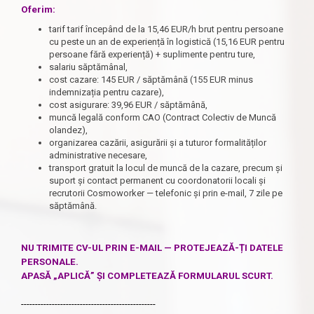
Oferim:
tarif tarif începând de la 15,46 EUR/h brut pentru persoane
cu peste un an de experiență în logistică (15,16 EUR pentru
persoane fără experiență) + suplimente pentru ture,
salariu săptămânal,
cost cazare: 145 EUR / săptămână (155 EUR minus
indemnizația pentru cazare),
cost asigurare: 39,96 EUR / săptămână,
muncă legală conform CAO (Contract Colectiv de Muncă
olandez),
organizarea cazării, asigurării și a tuturor formalităților
administrative necesare,
transport gratuit la locul de muncă de la cazare, precum și
suport și contact permanent cu coordonatorii locali și
recrutorii Cosmoworker — telefonic și prin e-mail, 7 zile pe
săptămână.
NU TRIMITE CV-UL PRIN E-MAIL — PROTEJEAZĂ-ȚI DATELE
PERSONALE.
APASĂ „APLICĂ” ȘI COMPLETEAZĂ FORMULARUL SCURT.
------------------------------------------------