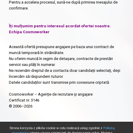
Pentru a accelera procesul, sună-ne după primirea mesajului de
confirmare.
Îți mulțumim pentru interesul acordat ofertei noastre.
Echipa Cosmoworker
Această ofertă presupune angajare pe baza unui contract de
muncă temporară în străinătate.
Nu oferim muncă în regim de detașare, contracte de prestări
servicii sau plăți în numerar.
Ne rezervăm dreptul de a contacta doar candidații selectați, deși
încercăm să răspundem tuturor.
Datele candidaților sunt transmise prin conexiune criptată.
Cosmoworker – Agenție de recrutare și angajare
Certificat nr. 3146
© 2006–2026
Strona korzysta z plików cookie w celu realizacji usług zgodnie z
Polityką
prywatności
strona używa ciasteczek do dostarczania usług. Możesz