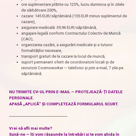
ore suplimentare plătite cu 125%, lucru duminica și în zilele
de sărbătoare 200%,
cazare: 145 EUR/săptămână (155 EUR minus suplimentul de
cazare),
asigurare medicală: 39,96 EUR/săptămână,
angajare legală conform Contractului Colectiv de Muncă
(CAO),
organizarea cazării, a asigurării medicale și a tuturor
formalităților necesare,
transport gratuit de la cazare la locul de muncă,
suport permanent oferit de coordonatorii locali și de
recrutorii Cosmoworker — telefonic și prin e-mail, 7 zile pe
săptămână.
NU TRIMITE CV-UL PRIN E-MAIL — PROTEJEAZĂ-ȚI DATELE
PERSONALE.
APASĂ „APLICĂ” ȘI COMPLETEAZĂ FORMULARUL SCURT.
------------------------------------------------
Vrei să afli mai multe?
Sună-ne — îți vom răspunde la întrebări și te vom ghida în