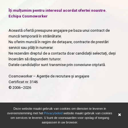
Îți mulțumim pentru interesul acordat ofertei noastre.
Echipa Cosmoworker
Această ofertă presupune angajare pe baza unui contract de
muncă temporară în străinătate.
Nu oferim muncă în regim de detașare, contracte de prestări
servicii sau plăți în numerar.
Ne rezervăm dreptul de a contacta doar candidații selectați, deși
încercăm să răspundem tuturor.
Datele candidaților sunt transmise prin conexiune criptată.
Cosmoworker – Agenție de recrutare și angajare
Certificat nr. 3146
© 2006–2026
Deze website maakt gebruik van cookies om diensten te leveren in
Solliciteer
overeenstemming met het
Privacybeleid
website maakt gebruik van cookies
om services te leveren. U kunt de voorwaarden voor opslag of toegang
aanpassen in uw browser.