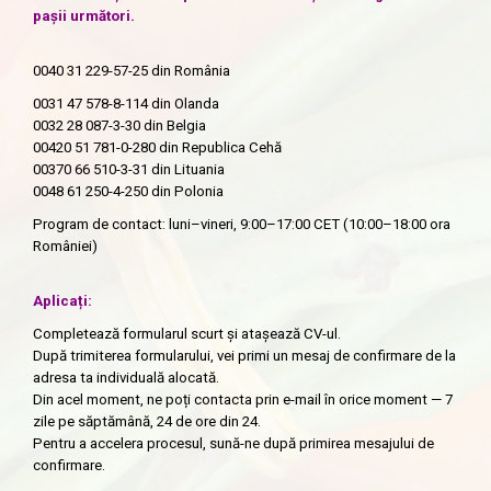
pașii următori.
0040 31 229-57-25
din România
0031 47 578-8-114
din Olanda
0032 28 087-3-30
din Belgia
00420 51 781-0-280
din Republica Cehă
00370 66 510-3-31
din Lituania
0048 61 250-4-250
din Polonia
Program de contact: luni–vineri, 9:00–17:00 CET (10:00–18:00 ora
României)
Aplicați:
Completează formularul scurt și atașează CV-ul.
După trimiterea formularului, vei primi un mesaj de confirmare de la
adresa ta individuală alocată.
Din acel moment, ne poți contacta prin e-mail în orice moment — 7
zile pe săptămână, 24 de ore din 24.
Pentru a accelera procesul, sună-ne după primirea mesajului de
confirmare.