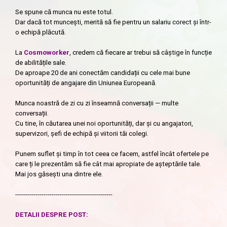
Se spune că munca nu este totul.
Dar dacă tot muncești, merită să fie pentru un salariu corect și într-
o echipă plăcută.
La
Cosmoworker
, credem că fiecare ar trebui să câștige în funcție
de abilitățile sale.
De aproape 20 de ani conectăm candidații cu cele mai bune
oportunități de angajare din Uniunea Europeană.
Munca noastră de zi cu zi înseamnă conversații — multe
conversații.
Cu tine, în căutarea unei noi oportunități, dar și cu angajatori,
supervizori, șefi de echipă și viitorii tăi colegi.
Punem suflet și timp în tot ceea ce facem, astfel încât ofertele pe
care ți le prezentăm să fie cât mai apropiate de așteptările tale.
Mai jos găsești una dintre ele.
------------------------------------------------
DETALII DESPRE POST: