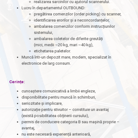
realizarea sarcinilor cu ajutorul scannerului.
Lucru în departamentul OUTBOUND:
pregătirea comenzilor (order picking) cu scanner,
identificarea erorilor și a neconcordanțelor,
ambalarea comenzilor conform instrucțiunilor
sistemului,
ambalarea coletelor de diferite greutăți
(mici, medii ~20 kg, mari ~40 kg),
etichetarea paletelor.
Muncă într-un depozit mare, modern, specializat în
electronice de larg consum.
Cerințe:
cunoaștere comunicativă a limbii engleze,
disponibilitate pentru muncă în schimburi,
seriozitate și implicare,
autorizație pentru stivuitor – constituie un avantaj
(există posibilitatea obținerii cursului),
permis de conducere categoria B sau mașină proprie –
avantaj,
nu este necesară experiență anterioară,