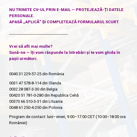
NU TRIMITE CV-UL PRIN E-MAIL — PROTEJEAZĂ-ȚI DATELE
PERSONALE.
APASĂ „APLICĂ” ȘI COMPLETEAZĂ FORMULARUL SCURT.
------------------------------------------------
Vrei să afli mai multe?
Sună-ne — îți vom răspunde la întrebări și te vom ghida în
pașii următori.
0040 31 229-57-25
din România
0031 47 578-8-114
din Olanda
0032 28 087-3-30
din Belgia
00420 51 781-0-280
din Republica Cehă
00370 66 510-3-31
din Lituania
0048 61 250-4-250
din Polonia
Program de contact: luni–vineri, 9:00–17:00 CET (10:00–18:00 ora
României)