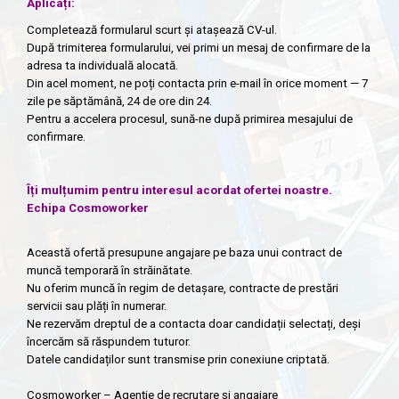
Aplicați:
Completează formularul scurt și atașează CV-ul.
După trimiterea formularului, vei primi un mesaj de confirmare de la
adresa ta individuală alocată.
Din acel moment, ne poți contacta prin e-mail în orice moment — 7
zile pe săptămână, 24 de ore din 24.
Pentru a accelera procesul, sună-ne după primirea mesajului de
confirmare.
Îți mulțumim pentru interesul acordat ofertei noastre.
Echipa Cosmoworker
Această ofertă presupune angajare pe baza unui contract de
muncă temporară în străinătate.
Nu oferim muncă în regim de detașare, contracte de prestări
servicii sau plăți în numerar.
Ne rezervăm dreptul de a contacta doar candidații selectați, deși
încercăm să răspundem tuturor.
Datele candidaților sunt transmise prin conexiune criptată.
Cosmoworker – Agenție de recrutare și angajare