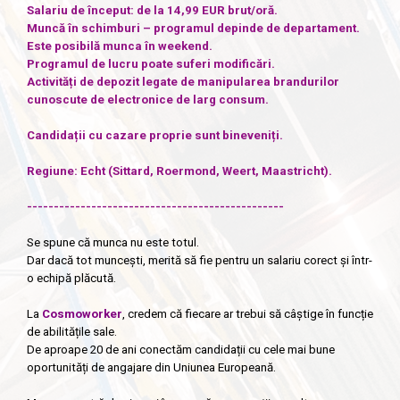
Salariu de început: de la 14,99 EUR brut/oră.
Muncă în schimburi – programul depinde de departament.
Este posibilă munca în weekend.
Programul de lucru poate suferi modificări.
Activități de depozit legate de manipularea brandurilor
cunoscute de electronice de larg consum.
Candidații cu cazare proprie sunt bineveniți.
Regiune: Echt (Sittard, Roermond, Weert, Maastricht).
------------------------------------------------
Se spune că munca nu este totul.
Dar dacă tot muncești, merită să fie pentru un salariu corect și într-
o echipă plăcută.
La
Cosmoworker
, credem că fiecare ar trebui să câștige în funcție
de abilitățile sale.
De aproape 20 de ani conectăm candidații cu cele mai bune
oportunități de angajare din Uniunea Europeană.