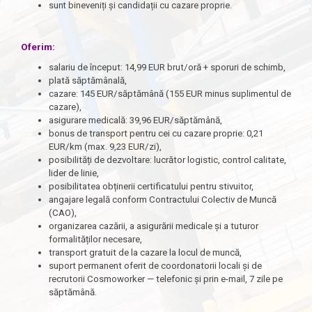
sunt bineveniți și candidații cu cazare proprie.
Oferim:
salariu de început: 14,99 EUR brut/oră + sporuri de schimb,
plată săptămânală,
cazare: 145 EUR/săptămână (155 EUR minus suplimentul de
cazare),
asigurare medicală: 39,96 EUR/săptămână,
bonus de transport pentru cei cu cazare proprie: 0,21
EUR/km (max. 9,23 EUR/zi),
posibilități de dezvoltare: lucrător logistic, control calitate,
lider de linie,
posibilitatea obținerii certificatului pentru stivuitor,
angajare legală conform Contractului Colectiv de Muncă
(CAO),
organizarea cazării, a asigurării medicale și a tuturor
formalităților necesare,
transport gratuit de la cazare la locul de muncă,
suport permanent oferit de coordonatorii locali și de
recrutorii Cosmoworker — telefonic și prin e-mail, 7 zile pe
săptămână.