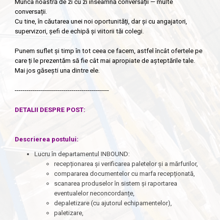
Munca noastră de zi cu zi înseamnă conversații — multe
conversații.
Cu tine, în căutarea unei noi oportunități, dar și cu angajatori,
supervizori, șefi de echipă și viitorii tăi colegi.
Punem suflet și timp în tot ceea ce facem, astfel încât ofertele pe
care ți le prezentăm să fie cât mai apropiate de așteptările tale.
Mai jos găsești una dintre ele.
------------------------------------------------
DETALII DESPRE POST:
Descrierea postului
:
Lucru în departamentul INBOUND:
recepționarea și verificarea paletelor și a mărfurilor,
compararea documentelor cu marfa recepționată,
scanarea produselor în sistem și raportarea
eventualelor neconcordanțe,
depaletizare (cu ajutorul echipamentelor),
paletizare,