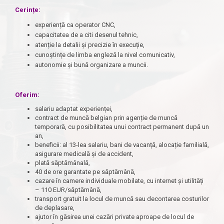
Cerințe:
experiență ca operator CNC,
capacitatea de a citi desenul tehnic,
atenție la detalii și precizie în execuție,
cunoștințe de limba engleză la nivel comunicativ,
autonomie și bună organizare a muncii.
Oferim:
salariu adaptat experienței,
contract de muncă belgian prin agenție de muncă
temporară, cu posibilitatea unui contract permanent după un
an,
beneficii: al 13-lea salariu, bani de vacanță, alocație familială,
asigurare medicală și de accident,
plată săptămânală,
40 de ore garantate pe săptămână,
cazare în camere individuale mobilate, cu internet și utilități
– 110 EUR/săptămână,
transport gratuit la locul de muncă sau decontarea costurilor
de deplasare,
ajutor în găsirea unei cazări private aproape de locul de