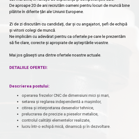
De aproape 20 de ani recrutăm oameni pentru locuri de muncă bine
plătite în diferite țări ale Uniunii Europene.
Zi de zi discutăm cu candidați, dar și cu angajatori, șefi de echipă
și viitorii colegi de muncă.
Ne implicăm cu adevărat pentru ca ofertele pe care le prezentăm
să fie clare, corecte și apropiate de așteptările voastre.
Mai jos găsești una dintre ofertele noastre actuale.
DETALIILE OFERTEI:
Descrierea postului:
operarea frezelor CNC de dimensiuni mici și mari,
setarea și reglarea independentă a mașinilor,
citirea și interpretarea desenelor tehnice,
prelucrarea de precizie a pieselor metalice,
controlul calității elementelor realizate,
lucru într-o echipă mică, dinamică și în dezvoltare.