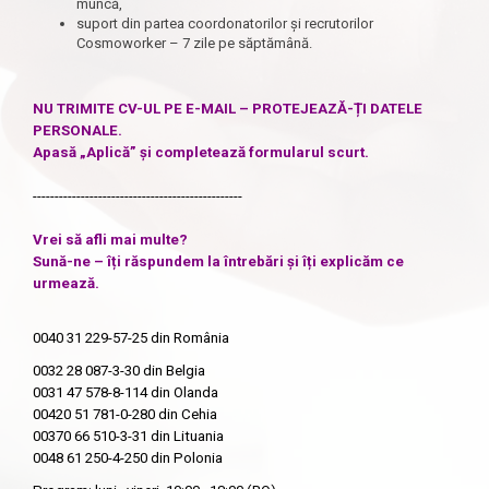
muncă,
suport din partea coordonatorilor și recrutorilor
Cosmoworker – 7 zile pe săptămână.
NU TRIMITE CV-UL PE E-MAIL – PROTEJEAZĂ-ȚI DATELE
PERSONALE.
Apasă „Aplică” și completează formularul scurt.
------------------------------------------------
Vrei să afli mai multe?
Sună-ne – îți răspundem la întrebări și îți explicăm ce
urmează.
0040 31 229-57-25
din România
0032 28 087-3-30
din Belgia
0031 47 578-8-114
din Olanda
00420 51 781-0-280
din Cehia
00370 66 510-3-31
din Lituania
0048 61 250-4-250
din Polonia