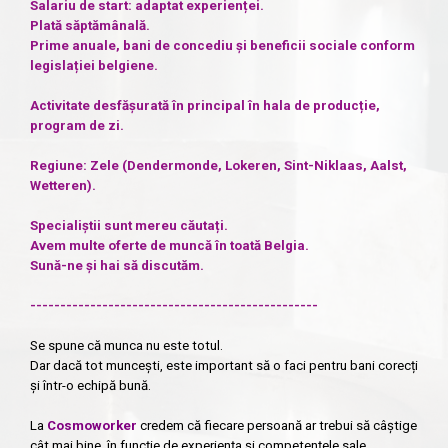
Salariu de start: adaptat experienței.
Plată săptămânală.
Prime anuale, bani de concediu și beneficii sociale conform
legislației belgiene.
Activitate desfășurată în principal în hala de producție,
program de zi.
Regiune: Zele (Dendermonde, Lokeren, Sint-Niklaas, Aalst,
Wetteren).
Specialiștii sunt mereu căutați.
Avem multe oferte de muncă în toată Belgia.
Sună-ne și hai să discutăm.
------------------------------------------------
Se spune că munca nu este totul.
Dar dacă tot muncești, este important să o faci pentru bani corecți
și într-o echipă bună.
La
Cosmoworker
credem că fiecare persoană ar trebui să câștige
cât mai bine, în funcție de experiența și competențele sale.