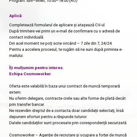
Program: luni–vineri, 10:00–18:00 (RO)
Aplică:
Completează formularul de aplicare și atașează CV-ul.
După trimitere vei primi un e-mail de confirmare cu o adresă de
contact individuală.
Din acel moment ne poți scrie oricând – 7 zile din 7, 24/24.
Pentru a accelera procesul, te rugăm să ne suni după primirea e-
mailului.
Îți mulțumim pentru interes.
Echipa Cosmoworker
Oferta este valabilă în baza unui contract de muncă temporară
extern.
Nu oferim delegare, contracte civile sau alte forme de plată decât
prin transfer bancar.
Ne rezervăm dreptul de a contacta doar candidații selectați, însă
depunem eforturi pentru a răspunde tuturor.
Datele candidaților sunt procesate prin corespondență securizată.
Cosmoworker – Agenție de recrutare și ocupare a forței de muncă