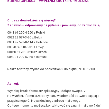
KLIKNIJ „APLIKUJ” I WYPEŁNIJ KRÓTKI FORMULARZ.
------------------------------------------------
Chcesz dowiedzieć się więcej?
Zadzwoń – odpowiemy na pytania i powiemy, co zrobić dalej.
0048 61 250-4-250 z Polski
0032 28 087-3-30 z Belgii
0031 47 578-8-114 z Holandii
00370 66 510-3-31 z Litwy
00420 51 781-0-280 z Czech
0040 31 229-57-25 z Rumunii
Nasze telefony czynne od poniedziałku do piątku, 9:00–17:00.
Aplikuj:
Wypełnij krótki formularz aplikacyjny i dołącz swoje CV.
Po wysłaniu formularza otrzymasz wiadomość potwierdzającą z
przypisanego Ci indywidualnego adresu mailowego.
Od tego momentu możesz kontaktować się z nami mailowo 7 dni