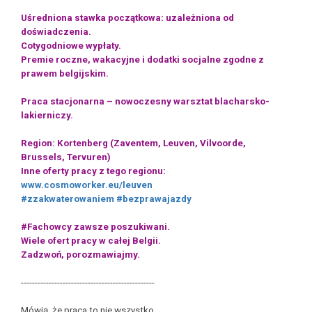
Uśredniona stawka początkowa: uzależniona od
doświadczenia.
Cotygodniowe wypłaty.
Premie roczne, wakacyjne i dodatki socjalne zgodne z
prawem belgijskim.
Praca stacjonarna – nowoczesny warsztat blacharsko-
lakierniczy.
Region: Kortenberg (Zaventem, Leuven, Vilvoorde,
Brussels, Tervuren)
Inne oferty pracy z tego regionu:
www.cosmoworker.eu/leuven
#zzakwaterowaniem
#bezprawajazdy
#Fachowcy zawsze poszukiwani.
Wiele ofert pracy w całej Belgii.
Zadzwoń, porozmawiajmy.
------------------------------------------------
Mówią, że praca to nie wszystko.