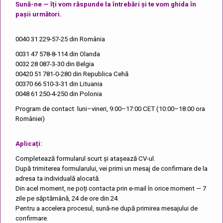
Sună-ne — îți vom răspunde la întrebări și te vom ghida în
pașii următori.
0040 31 229-57-25
din România
0031 47 578-8-114
din Olanda
0032 28 087-3-30
din Belgia
00420 51 781-0-280
din Republica Cehă
00370 66 510-3-31
din Lituania
0048 61 250-4-250
din Polonia
Program de contact: luni–vineri, 9:00–17:00 CET (10:00–18:00 ora
României)
Aplicați:
Completează formularul scurt și atașează CV-ul.
După trimiterea formularului, vei primi un mesaj de confirmare de la
adresa ta individuală alocată.
Din acel moment, ne poți contacta prin e-mail în orice moment — 7
zile pe săptămână, 24 de ore din 24.
Pentru a accelera procesul, sună-ne după primirea mesajului de
confirmare.