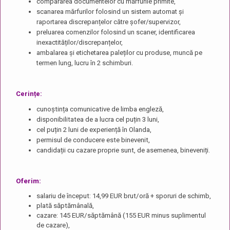
compararea documentelor cu mărfurile primite,
scanarea mărfurilor folosind un sistem automat și
raportarea discrepanțelor către șofer/supervizor,
preluarea comenzilor folosind un scaner, identificarea
inexactităților/discrepanțelor,
ambalarea și etichetarea paleților cu produse, muncă pe
termen lung, lucru în 2 schimburi.
Cerințe:
cunoștința comunicative de limba engleză,
disponibilitatea de a lucra cel puțin 3 luni,
cel puțin 2 luni de experiență în Olanda,
permisul de conducere este binevenit,
candidații cu cazare proprie sunt, de asemenea, bineveniți.
Oferim:
salariu de început: 14,99 EUR brut/oră + sporuri de schimb,
plată săptămânală,
cazare: 145 EUR/săptămână (155 EUR minus suplimentul
de cazare),