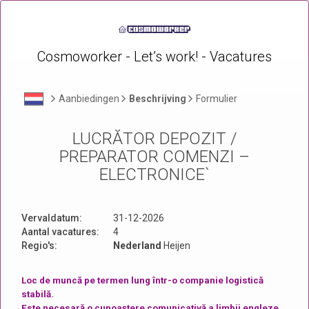
Cosmoworker - Let’s work! - Vacatures
Aanbiedingen
Beschrijving
Formulier
LUCRĂTOR DEPOZIT /
PREPARATOR COMENZI –
ELECTRONICE`
Vervaldatum:
31-12-2026
Aantal vacatures:
4
Regio's:
Nederland
Heijen
Loc de muncă pe termen lung într-o companie logistică
stabilă.
Este necesară o cunoaștere comunicativă a limbii engleze.