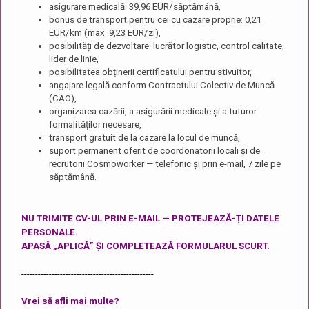
asigurare medicală: 39,96 EUR/săptămână,
bonus de transport pentru cei cu cazare proprie: 0,21
EUR/km (max. 9,23 EUR/zi),
posibilități de dezvoltare: lucrător logistic, control calitate,
lider de linie,
posibilitatea obținerii certificatului pentru stivuitor,
angajare legală conform Contractului Colectiv de Muncă
(CAO),
organizarea cazării, a asigurării medicale și a tuturor
formalităților necesare,
transport gratuit de la cazare la locul de muncă,
suport permanent oferit de coordonatorii locali și de
recrutorii Cosmoworker — telefonic și prin e-mail, 7 zile pe
săptămână.
NU TRIMITE CV-UL PRIN E-MAIL — PROTEJEAZĂ-ȚI DATELE
PERSONALE.
APASĂ „APLICĂ” ȘI COMPLETEAZĂ FORMULARUL SCURT.
------------------------------------------------
Vrei să afli mai multe?