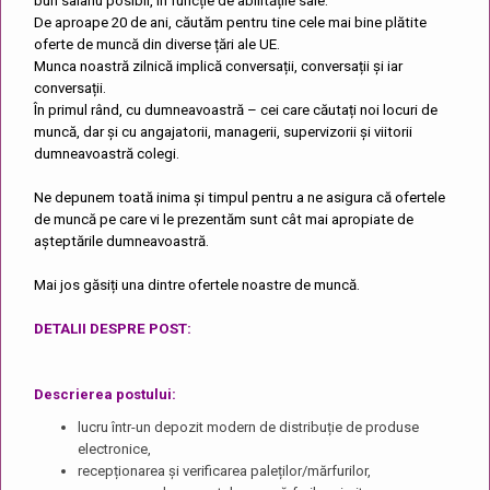
bun salariu posibil, în funcție de abilitățile sale.
De aproape 20 de ani, căutăm pentru tine cele mai bine plătite
oferte de muncă din diverse țări ale UE.
Munca noastră zilnică implică conversații, conversații și iar
conversații.
În primul rând, cu dumneavoastră – cei care căutați noi locuri de
muncă, dar și cu angajatorii, managerii, supervizorii și viitorii
dumneavoastră colegi.
Ne depunem toată inima și timpul pentru a ne asigura că ofertele
de muncă pe care vi le prezentăm sunt cât mai apropiate de
așteptările dumneavoastră.
Mai jos găsiți una dintre ofertele noastre de muncă.
DETALII DESPRE POST:
Descrierea postului
:
lucru într-un depozit modern de distribuție de produse
electronice,
recepționarea și verificarea paleților/mărfurilor,