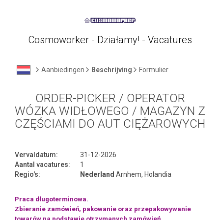
Cosmoworker - Działamy! - Vacatures
Aanbiedingen
Beschrijving
Formulier
ORDER-PICKER / OPERATOR
WÓZKA WIDŁOWEGO / MAGAZYN Z
CZĘŚCIAMI DO AUT CIĘŻAROWYCH
Vervaldatum:
31-12-2026
Aantal vacatures:
1
Regio's:
Nederland
Arnhem, Holandia
Praca długoterminowa.
Zbieranie zamówień, pakowanie oraz przepakowywanie
towarów na podstawie otrzymanych zamówień.