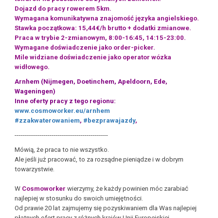
Dojazd do pracy rowerem 5km.
Wymagana komunikatywna znajomość języka angielskiego.
Stawka początkowa: 15,44€/h brutto + dodatki zmianowe.
Praca w trybie 2-zmianowym, 8:00-16:45, 14:15-23:00.
Wymagane doświadczenie jako order-picker.
Mile widziane doświadczenie jako operator wózka
widłowego.
Arnhem (Nijmegen, Doetinchem, Apeldoorn, Ede,
Wageningen)
Inne oferty pracy z tego regionu:
www.cosmoworker.eu/arnhem
#zzakwaterowaniem
,
#bezprawajazdy
,
------------------------------------------------
Mówią, że praca to nie wszystko.
Ale jeśli już pracować, to za rozsądne pieniądze i w dobrym
towarzystwie.
W
Cosmoworker
wierzymy, że każdy powinien móc zarabiać
najlepiej w stosunku do swoich umiejętności.
Od prawie 20 lat zajmujemy się pozyskiwaniem dla Was najlepiej
płatnych ofert pracy z różnych krajów Unii Europejskiej.