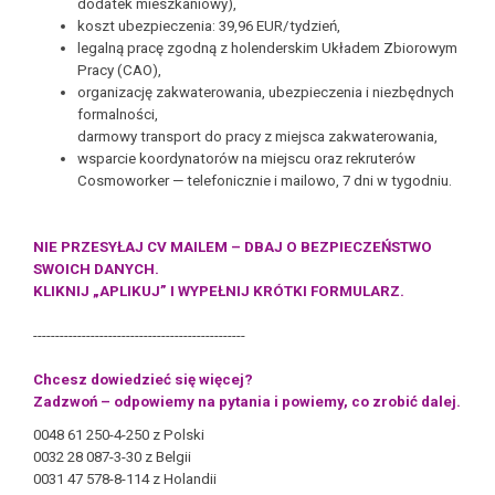
dodatek
mieszkaniowy),
koszt ubezpieczenia: 39,96 EUR/tydzień,
l
egalną pracę zgodną z holenderskim Układem Zbiorowym
Pracy (CAO),
organizację zakwaterowania, ubezpieczenia i niezbędnych
formalności,
darmowy transport do pracy z miejsca zakwaterowania,
wsparcie koordynatorów na miejscu oraz rekruterów
Cosmoworker —
telefonicznie i mailowo, 7 dni w tygodniu.
NIE PRZESYŁAJ CV MAILEM – DBAJ O BEZPIECZEŃSTWO
SWOICH DANYCH.
KLIKNIJ „APLIKUJ” I WYPEŁNIJ KRÓTKI FORMULARZ.
------------------------------------------------
Chcesz dowiedzieć się więcej?
Zadzwoń – odpowiemy na pytania i powiemy, co zrobić dalej.
0048 61 250-4-250 z Polski
0032 28 087-3-30 z Belgii
0031 47 578-8-114 z Holandii