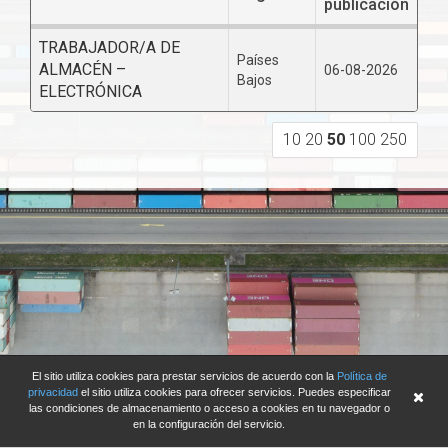
publicación
TRABAJADOR/A DE
Países
ALMACÉN –
06-08-2026
Bajos
ELECTRÓNICA
10
20
50
100
250
El sitio utiliza cookies para prestar servicios de acuerdo con la
Política de
privacidad
el sitio utiliza cookies para ofrecer servicios. Puedes especificar
las condiciones de almacenamiento o acceso a cookies en tu navegador o
en la configuración del servicio.