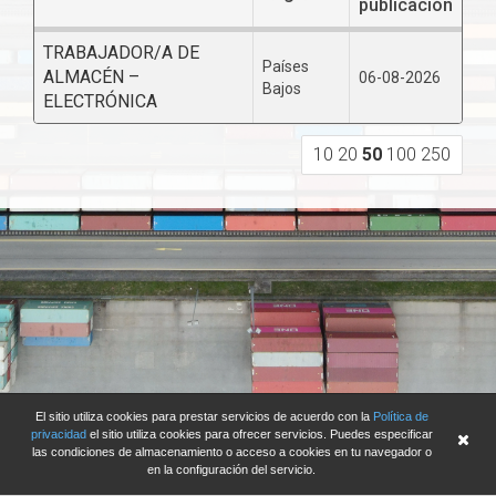
publicación
TRABAJADOR/A DE
Países
ALMACÉN –
06-08-2026
Bajos
ELECTRÓNICA
10
20
50
100
250
El sitio utiliza cookies para prestar servicios de acuerdo con la
Política de
privacidad
el sitio utiliza cookies para ofrecer servicios. Puedes especificar
las condiciones de almacenamiento o acceso a cookies en tu navegador o
en la configuración del servicio.