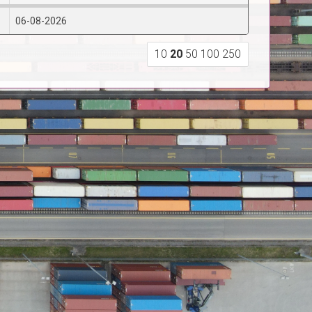
06-08-2026
10
20
50
100
250