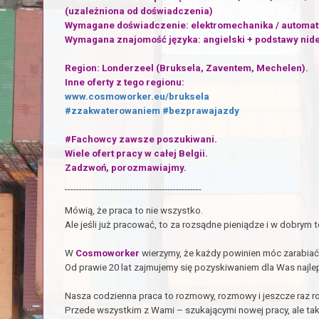
(uzależniona od doświadczenia)
Wymagane doświadczenie: elektromechanika / automaty
Wymagana znajomość języka: angielski + podstawy nide
Region: Londerzeel (Bruksela, Zaventem, Mechelen).
Inne oferty z tego regionu:
www.cosmoworker.eu/bruksela
#zzakwaterowaniem
#bezprawajazdy
#Fachowcy zawsze poszukiwani.
Wiele ofert pracy w całej Belgii.
Zadzwoń, porozmawiajmy.
------------------------------------------------
Mówią, że praca to nie wszystko.
Ale jeśli już pracować, to za rozsądne pieniądze i w dobrym 
W
Cosmoworker
wierzymy, że każdy powinien móc zarabiać 
Od prawie 20 lat zajmujemy się pozyskiwaniem dla Was najlepi
Nasza codzienna praca to rozmowy, rozmowy i jeszcze raz 
Przede wszystkim z Wami – szukającymi nowej pracy, ale tak