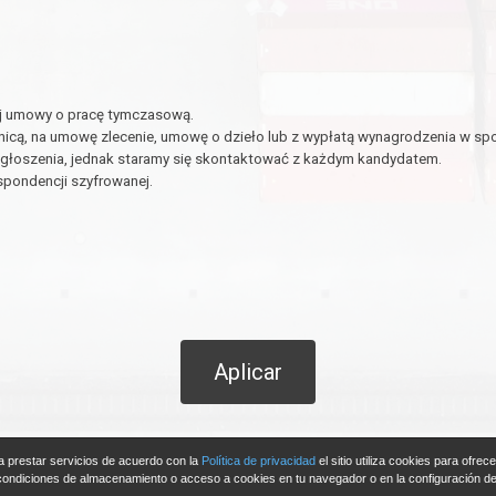
ej umowy o pracę tymczasową.
nicą, na umowę zlecenie, umowę o dzieło lub z wypłatą wynagrodzenia w spo
głoszenia, jednak staramy się skontaktować z każdym kandydatem.
pondencji szyfrowanej.
Aplicar
ara prestar servicios de acuerdo con la
Política de privacidad
el sitio utiliza cookies para ofre
 condiciones de almacenamiento o acceso a cookies en tu navegador o en la configuración del