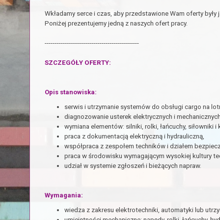
Wkładamy serce i czas, aby przedstawione Wam oferty były j
Poniżej prezentujemy jedną z naszych ofert pracy.
------------------------------------------------
SZCZEGÓŁY OFERTY:
Opis stanowiska:
serwis i utrzymanie systemów do obsługi cargo na lo
diagnozowanie usterek elektrycznych i mechanicznych
wymiana elementów: silniki, rolki, łańcuchy, siłowniki 
praca z dokumentacją elektryczną i hydrauliczną,
współpraca z zespołem techników i działem bezpiec
praca w środowisku wymagającym wysokiej kultury te
udział w systemie zgłoszeń i bieżących napraw.
Wymagania:
wiedza z zakresu elektrotechniki, automatyki lub utrz
umiejętności mechaniczne: napędy, rolki, łańcuchy, hyd