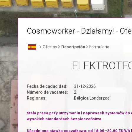
Cosmoworker - Działamy! - Ofe
Ofertas
Descripción
Formulario
ELEKTROTEC
Fecha de caducidad:
31-12-2026
Número de vacantes:
2
Regiones:
Bélgica
Londerzeel
Stała praca przy utrzymaniu i naprawach systemów do ob
wysokich standardach bezpieczeństwa.
Uśredniona stawka początkowa: od 18,00–20,00 EUR/h b