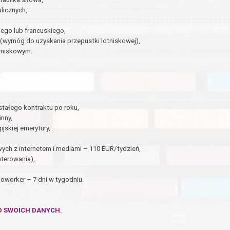
licznych,
ego lub francuskiego,
 (wymóg do uzyskania przepustki lotniskowej),
tniskowym.
tałego kontraktu po roku,
inny,
skiej emerytury,
h z internetem i mediami – 110 EUR/tydzień,
aterowania),
worker – 7 dni w tygodniu.
O SWOICH DANYCH.