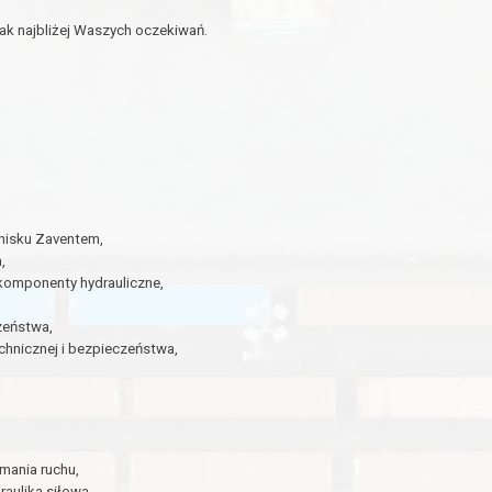
ak najbliżej Waszych oczekiwań.
tnisku Zaventem,
,
i komponenty hydrauliczne,
zeństwa,
chnicznej i bezpieczeństwa,
ymania ruchu,
raulika siłowa,