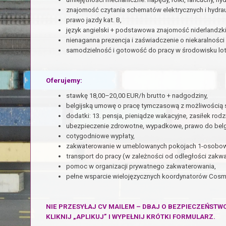
znajomość czytania schematów elektrycznych i hydrau
prawo jazdy kat. B,
język angielski + podstawowa znajomość niderlandzki
nienaganna prezencja i zaświadczenie o niekaralności
samodzielność i gotowość do pracy w środowisku lo
Oferujemy:
stawkę 18,00–20,00 EUR/h brutto + nadgodziny,
belgijską umowę o pracę tymczasową z możliwością s
dodatki: 13. pensja, pieniądze wakacyjne, zasiłek rodz
ubezpieczenie zdrowotne, wypadkowe, prawo do belgij
cotygodniowe wypłaty,
zakwaterowanie w umeblowanych pokojach 1-osobowyc
transport do pracy (w zależności od odległości zakw
pomoc w organizacji prywatnego zakwaterowania,
pełne wsparcie wielojęzycznych koordynatorów Cosmo
NIE PRZESYŁAJ CV MAILEM – DBAJ O BEZPIECZEŃSTW
KLIKNIJ „APLIKUJ” I WYPEŁNIJ KRÓTKI FORMULARZ.