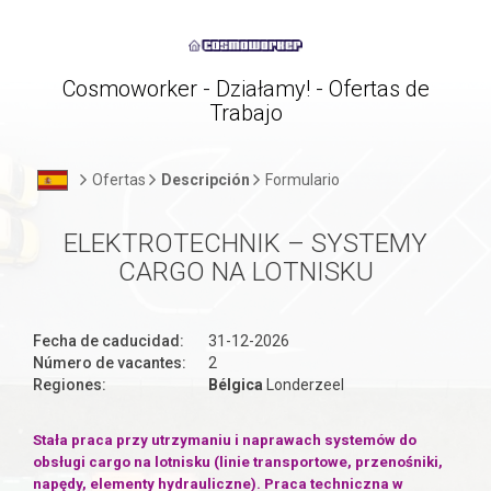
Cosmoworker - Działamy! - Ofertas de
Trabajo
Ofertas
Descripción
Formulario
ELEKTROTECHNIK – SYSTEMY
CARGO NA LOTNISKU
Fecha de caducidad:
31-12-2026
Número de vacantes:
2
Regiones:
Bélgica
Londerzeel
Stała praca przy utrzymaniu i naprawach systemów do
obsługi cargo na lotnisku (linie transportowe, przenośniki,
napędy, elementy hydrauliczne). Praca techniczna w