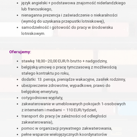
język angielski + podstawowa znajomość niderlandzkiego
lub francuskiego,
nienaganna prezencja i zaświadczenie o niekaralności
(wymóg do uzyskania przepustki lotniskowej),
samodzielność i gotowość do pracy w środowisku
lotniskowym.
Oferujemy:
stawkę 18,00–20,00 EUR/h brutto + nadgodziny,
belgijską umowę o pracę tymczasową z możliwością
stałego kontraktu po roku,
dodatki: 13. pensja, pieniądze wakacyjne, zasiłek rodzinny,
ubezpieczenie zdrowotne, wypadkowe, prawo do
belgijskiej emerytury,
cotygodniowe wypłaty,
zakwaterowanie w umeblowanych pokojach 1-osobowych
z internetem i mediami – 110 EUR/tydzień,
transport do pracy (w zależności od odległości
zakwaterowania),
pomoc w organizacji prywatnego zakwaterowania,
pełne wsparcie wielojęzycznych koordynatorów