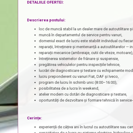
DETALIILE OFERTEI:
Descrierea postului:
loc de muncă stabil la un dealer mare de autoutilitare ș
muncă în departamentul de service pentru vanuri,
domeniul exact de lucru este stabilit individual cu fieca
reparații, întreținere și mentenanță a autoutilitarelor — 
reparații mecanice (ambreiaje, cutii de viteze, motoare)
întreținerea sistemelor de frânare și suspensie,
pregătirea vehiculelor pentru inspecțiile tehnice,
lucrări de diagnosticare și testare cu echipamente mod
lucru preponderent cu vanuri Fiat, DAF și Iveco,
program de lucru în schimb unic (8:00–16:00),
posibilitatea de a lucra în weekend,
atelier modern cu dotări de diagnosticare și testare,
oportunități de dezvoltare și formare tehnică în service-
Cerințe:
experiență de câțiva ani în lucrul cu autoutilitare sau c
capacitatea de a lucra cu sisteme electrice, hidraulice 