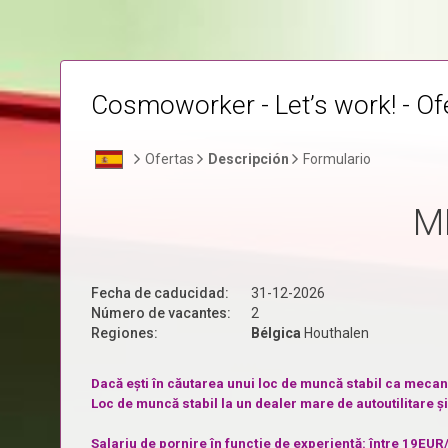
Cosmoworker - Let’s work! - Of
Ofertas
Descripción
Formulario
M
Fecha de caducidad:
31-12-2026
Número de vacantes:
2
Regiones:
Bélgica
Houthalen
Dacă ești în căutarea unui loc de muncă stabil ca mecanic
Loc de muncă stabil la un dealer mare de autoutilitare 
Salariu de pornire în funcție de experiență: între 19
EUR