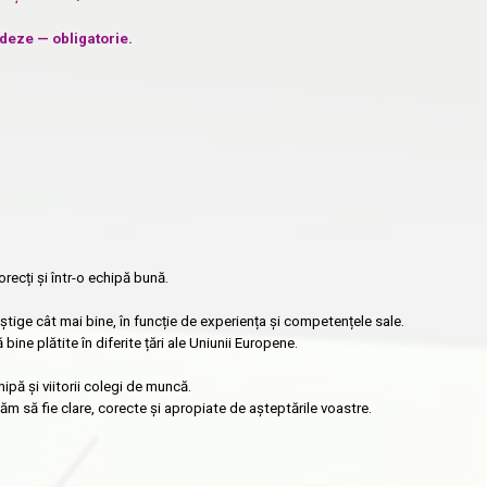
deze — obligatorie.
recți și într-o echipă bună.
tige cât mai bine, în funcție de experiența și competențele sale.
ne plătite în diferite țări ale Uniunii Europene.
hipă și viitorii colegi de muncă.
m să fie clare, corecte și apropiate de așteptările voastre.