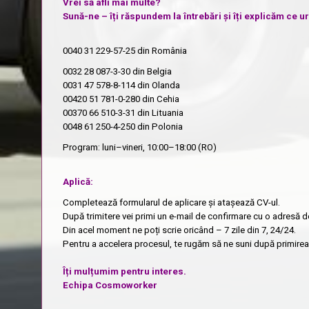
Vrei să afli mai multe?
Sună-ne – îți răspundem la întrebări și îți explicăm ce 
0040 31 229-57-25
din România
0032 28 087-3-30
din Belgia
0031 47 578-8-114
din Olanda
00420 51 781-0-280
din Cehia
00370 66 510-3-31
din Lituania
0048 61 250-4-250
din Polonia
Program: luni–vineri, 10:00–18:00 (RO)
Aplică:
Completează formularul de aplicare și atașează CV-ul.
După trimitere vei primi un e-mail de confirmare cu o adresă d
Din acel moment ne poți scrie oricând – 7 zile din 7, 24/24.
Pentru a accelera procesul, te rugăm să ne suni după primirea 
Îți mulțumim pentru interes.
Echipa Cosmoworker