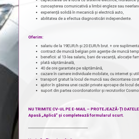
cunoașterea comunicativă a limbii engleze sau neerlan
experiență solidă în mecanică și electrică auto,
abilitatea de a efectua diagnosticări independente.
Oferim:
salariu de la 19EUR/h și 20 EUR/h brut. + ore suplimenta
contract de muncă belgian prin agenție de muncă tempo
beneficii: al 13-lea salariu, bani de vacanță, alocație fa
plată săptămânală,
40 de ore garantate pe săptămână,
cazare în camere individuale mobilate, cu internet și ut
transport gratuit la locul de muncă sau decontarea cost
ajutor în găsirea unei cazări private aproape de locul 
suport din partea coordonatorilor și recrutorilor Cosm
NU TRIMITE CV-UL PE E-MAIL – PROTEJEAZĂ-ȚI DATEL
Apasă „Aplică” și completează formularul scurt.
------------------------------------------------