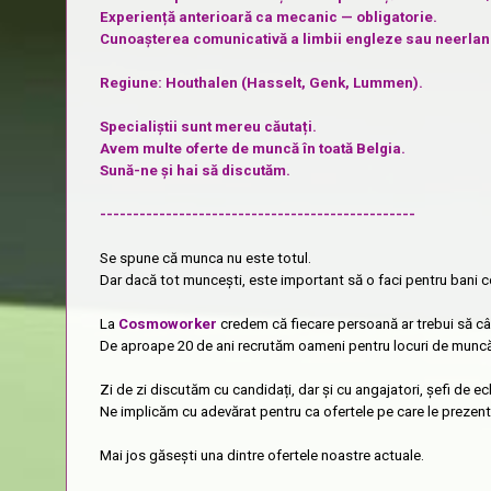
Experiență anterioară ca mecanic — obligatorie.
Cunoașterea comunicativă a limbii engleze sau neerlan
Regiune: Houthalen (Hasselt, Genk, Lummen).
Specialiștii sunt mereu căutați.
Avem multe oferte de muncă în toată Belgia.
Sună-ne și hai să discutăm.
------------------------------------------------
Se spune că munca nu este totul.
Dar dacă tot muncești, este important să o faci pentru bani co
La
Cosmoworker
credem că fiecare persoană ar trebui să câș
De aproape 20 de ani recrutăm oameni pentru locuri de muncă bi
Zi de zi discutăm cu candidați, dar și cu angajatori, șefi de ec
Ne implicăm cu adevărat pentru ca ofertele pe care le prezentă
Mai jos găsești una dintre ofertele noastre actuale.