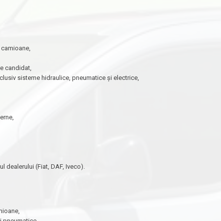
i camioane,
re candidat,
inclusiv sisteme
hidraulice, pneumatice și electrice,
,
erne,
ul dealerului (Fiat, DAF,
Iveco).
amioane,
și pneumatice,