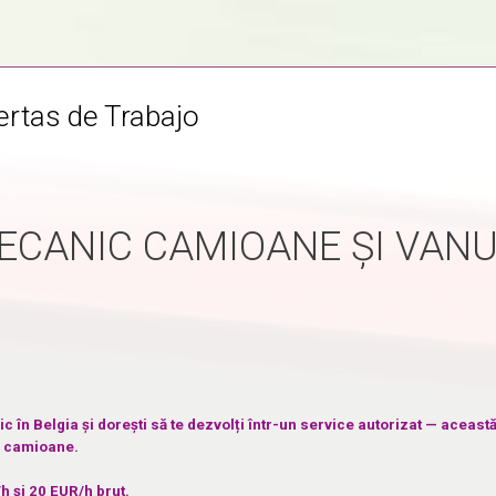
ertas de Trabajo
ECANIC CAMIOANE ȘI VANU
 în Belgia și dorești să te dezvolți într-un service autorizat — această
și camioane.
/h
și 20
EUR/h
brut
.