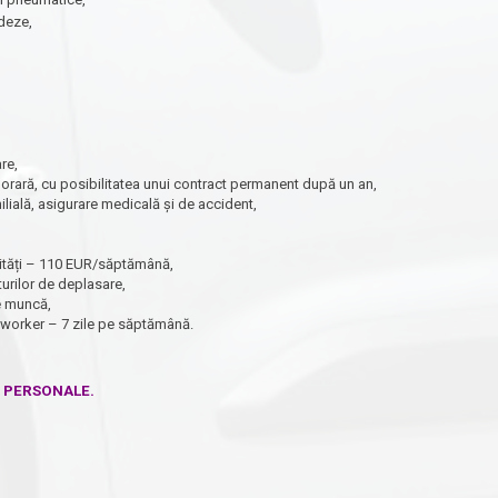
deze,
re,
rară, cu posibilitatea unui contract permanent după un an,
milială, asigurare medicală și de accident,
ilități – 110 EUR/săptămână,
urilor de deplasare,
de muncă,
oworker – 7 zile pe săptămână.
E PERSONALE.