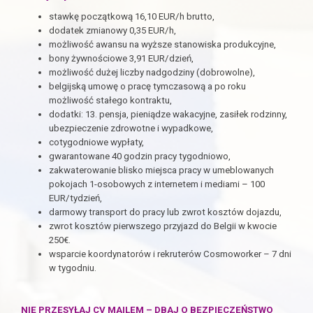
stawkę początkową 16,10 EUR/h brutto,
dodatek zmianowy 0,35 EUR/h,
możliwość awansu na wyższe stanowiska produkcyjne,
bony żywnościowe 3,91 EUR/dzień,
możliwość dużej liczby nadgodziny (dobrowolne),
belgijską umowę o pracę tymczasową a po roku
możliwość stałego kontraktu,
dodatki: 13. pensja, pieniądze wakacyjne, zasiłek rodzinny,
ubezpieczenie zdrowotne i wypadkowe,
cotygodniowe wypłaty,
gwarantowane 40 godzin pracy tygodniowo,
zakwaterowanie blisko miejsca pracy w umeblowanych
pokojach 1-osobowych z internetem i mediami – 100
EUR/tydzień,
darmowy transport do pracy lub zwrot kosztów dojazdu,
zwrot kosztów pierwszego przyjazd do Belgii w kwocie
250€.
wsparcie koordynatorów i rekruterów Cosmoworker – 7 dni
w tygodniu.
NIE PRZESYŁAJ CV MAILEM – DBAJ O BEZPIECZEŃSTWO