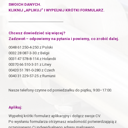
SWOICH DANYCH.
KLIKNIJ „APLIKUJ” I WYPEŁNIJ KRÓTKI FORMULARZ.
------------------------------------------------
Chcesz dowiedzieć się więcej?
Zadzwoń – odpowiemy na pytania i powiemy, co zrobić dalej.
0048 61 250-4-250 z Polski
0032 28 087-3-30 z Belgii
0031 47 578-8-114 z Holandii
00370 66 510-3-31 z Litwy
00420 51 781-0-280 z Czech
0040 31 229-57-25 z Rumunii
Nasze telefony czynne od poniedziałku do piątku, 9:00–17:00.
Aplikuj:
Wypełnij krótki formularz aplikacyjny i dołącz swoje CV.
Po wysłaniu formularza otrzymasz wiadomość potwierdzającą z
przypisanego Ci indywidualnego adresu mailowego.