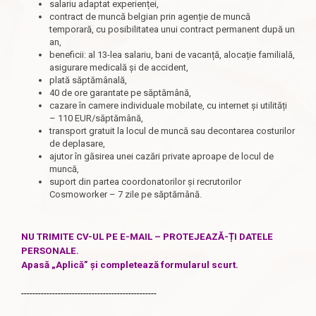
salariu adaptat experienței,
contract de muncă belgian prin agenție de muncă
temporară, cu posibilitatea unui contract permanent după un
an,
beneficii: al 13-lea salariu, bani de vacanță, alocație familială,
asigurare medicală și de accident,
plată săptămânală,
40 de ore garantate pe săptămână,
cazare în camere individuale mobilate, cu internet și utilități
– 110 EUR/săptămână,
transport gratuit la locul de muncă sau decontarea costurilor
de deplasare,
ajutor în găsirea unei cazări private aproape de locul de
muncă,
suport din partea coordonatorilor și recrutorilor
Cosmoworker – 7 zile pe săptămână.
NU TRIMITE CV-UL PE E-MAIL – PROTEJEAZĂ-ȚI DATELE
PERSONALE.
Apasă „Aplică” și completează formularul scurt.
------------------------------------------------