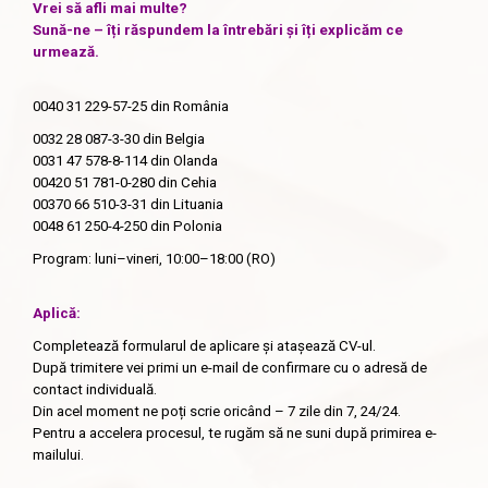
Vrei să afli mai multe?
Sună-ne – îți răspundem la întrebări și îți explicăm ce
urmează.
0040 31 229-57-25
din România
0032 28 087-3-30
din Belgia
0031 47 578-8-114
din Olanda
00420 51 781-0-280
din Cehia
00370 66 510-3-31
din Lituania
0048 61 250-4-250
din Polonia
Program: luni–vineri, 10:00–18:00 (RO)
Aplică:
Completează formularul de aplicare și atașează CV-ul.
După trimitere vei primi un e-mail de confirmare cu o adresă de
contact individuală.
Din acel moment ne poți scrie oricând – 7 zile din 7, 24/24.
Pentru a accelera procesul, te rugăm să ne suni după primirea e-
mailului.