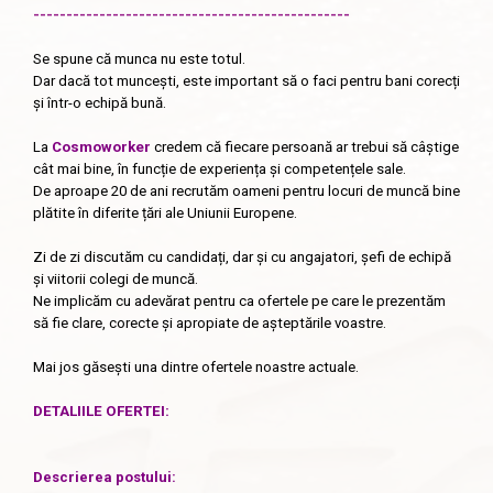
------------------------------------------------
Se spune că munca nu este totul.
Dar dacă tot muncești, este important să o faci pentru bani corecți
și într-o echipă bună.
La
Cosmoworker
credem că fiecare persoană ar trebui să câștige
cât mai bine, în funcție de experiența și competențele sale.
De aproape 20 de ani recrutăm oameni pentru locuri de muncă bine
plătite în diferite țări ale Uniunii Europene.
Zi de zi discutăm cu candidați, dar și cu angajatori, șefi de echipă
și viitorii colegi de muncă.
Ne implicăm cu adevărat pentru ca ofertele pe care le prezentăm
să fie clare, corecte și apropiate de așteptările voastre.
Mai jos găsești una dintre ofertele noastre actuale.
DETALIILE OFERTEI:
Descrierea postului: