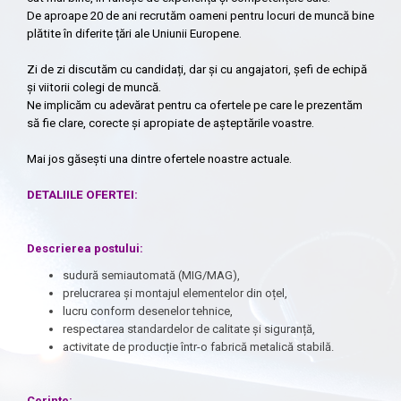
De aproape 20 de ani recrutăm oameni pentru locuri de muncă bine
plătite în diferite țări ale Uniunii Europene.
Zi de zi discutăm cu candidați, dar și cu angajatori, șefi de echipă
și viitorii colegi de muncă.
Ne implicăm cu adevărat pentru ca ofertele pe care le prezentăm
să fie clare, corecte și apropiate de așteptările voastre.
Mai jos găsești una dintre ofertele noastre actuale.
DETALIILE OFERTEI:
Descrierea postului:
sudură semiautomată (MIG/MAG),
prelucrarea și montajul elementelor din oțel,
lucru conform desenelor tehnice,
respectarea standardelor de calitate și siguranță,
activitate de producție într-o fabrică metalică stabilă.
Cerințe: