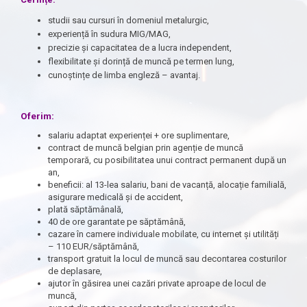
studii sau cursuri în domeniul metalurgic,
experiență în sudura MIG/MAG,
precizie și capacitatea de a lucra independent,
flexibilitate și dorință de muncă pe termen lung,
cunoștințe de limba engleză – avantaj.
Oferim:
salariu adaptat experienței + ore suplimentare,
contract de muncă belgian prin agenție de muncă
temporară, cu posibilitatea unui contract permanent după un
an,
beneficii: al 13-lea salariu, bani de vacanță, alocație familială,
asigurare medicală și de accident,
plată săptămânală,
40 de ore garantate pe săptămână,
cazare în camere individuale mobilate, cu internet și utilități
– 110 EUR/săptămână,
transport gratuit la locul de muncă sau decontarea costurilor
de deplasare,
ajutor în găsirea unei cazări private aproape de locul de
muncă,