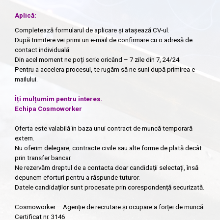
Aplică:
Completează formularul de aplicare și atașează CV-ul.
După trimitere vei primi un e-mail de confirmare cu o adresă de
contact individuală.
Din acel moment ne poți scrie oricând – 7 zile din 7, 24/24.
Pentru a accelera procesul, te rugăm să ne suni după primirea e-
mailului.
Îți mulțumim pentru interes.
Echipa Cosmoworker
Oferta este valabilă în baza unui contract de muncă temporară
extern.
Nu oferim delegare, contracte civile sau alte forme de plată decât
prin transfer bancar.
Ne rezervăm dreptul de a contacta doar candidații selectați, însă
depunem eforturi pentru a răspunde tuturor.
Datele candidaților sunt procesate prin corespondență securizată.
Cosmoworker – Agenție de recrutare și ocupare a forței de muncă
Certificat nr. 3146