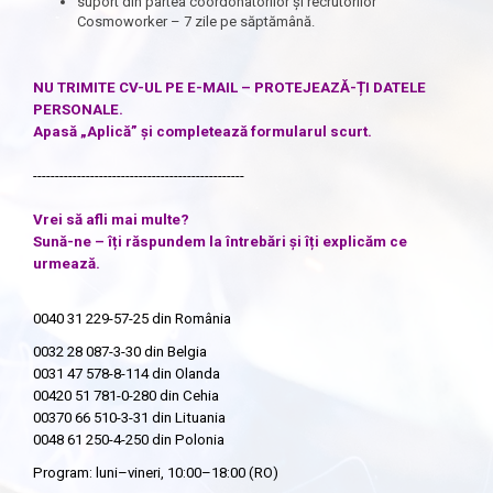
suport din partea coordonatorilor și recrutorilor
Cosmoworker – 7 zile pe săptămână.
NU TRIMITE CV-UL PE E-MAIL – PROTEJEAZĂ-ȚI DATELE
PERSONALE.
Apasă „Aplică” și completează formularul scurt.
------------------------------------------------
Vrei să afli mai multe?
Sună-ne – îți răspundem la întrebări și îți explicăm ce
urmează.
0040 31 229-57-25
din România
0032 28 087-3-30
din Belgia
0031 47 578-8-114
din Olanda
00420 51 781-0-280
din Cehia
00370 66 510-3-31
din Lituania
0048 61 250-4-250
din Polonia
Program: luni–vineri, 10:00–18:00 (RO)