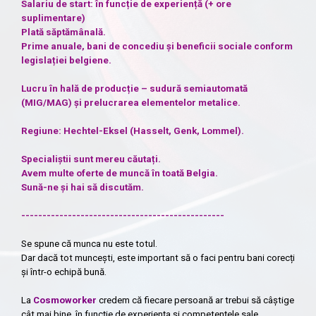
Salariu de start: în funcție de experiență (+ ore
suplimentare)
Plată săptămânală.
Prime anuale, bani de concediu și beneficii sociale conform
legislației belgiene.
Lucru în hală de producție – sudură semiautomată
(MIG/MAG) și prelucrarea elementelor metalice.
Regiune: Hechtel-Eksel (Hasselt, Genk, Lommel).
Specialiștii sunt mereu căutați.
Avem multe oferte de muncă în toată Belgia.
Sună-ne și hai să discutăm.
------------------------------------------------
Se spune că munca nu este totul.
Dar dacă tot muncești, este important să o faci pentru bani corecți
și într-o echipă bună.
La
Cosmoworker
credem că fiecare persoană ar trebui să câștige
cât mai bine, în funcție de experiența și competențele sale.