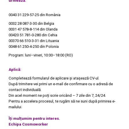
urmează.
0040 31 229-57-25
din România
0032 28 087-3-30
din Belgia
0031 47 578-8-114
din Olanda
00420 51 781-0-280
din Cehia
00370 66 510-3-31
din Lituania
0048 61 250-4-250
din Polonia
Program: luni–vineri, 10:00–18:00 (RO)
Aplică:
Completează formularul de aplicare și atașează CV-ul.
După trimitere vei primi un e-mail de confirmare cu o adresă de
contact individuală.
Din acel moment ne poți scrie oricând – 7 zile din 7, 24/24.
Pentru a accelera procesul, te rugăm să ne suni după primirea e-
mailului.
Îți mulțumim pentru interes.
Echipa Cosmoworker