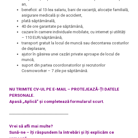
an,
beneficii: al 13-lea salariu, bani de vacanță, alocație familială,
asigurare medicală și de accident,
plată săptămânală,
40 de ore garantate pe săptămână,
cazare în camere individuale mobilate, cu internet și utilități
– 110 EUR/săptămână,
transport gratuit la locul de muncă sau decontarea costurilor
de deplasare,
ajutor în găsirea unei cazări private aproape de locul de
muncă,
suport din partea coordonatorilor și recrutorilor
Cosmoworker – 7 zile pe săptămână.
NU TRIMITE CV-UL PE E-MAIL – PROTEJEAZĂ-ȚI DATELE
PERSONALE.
Apasă „Aplică” și completează formularul scurt.
------------------------------------------------
Vrei să afli mai multe?
Sună-ne – îți răspundem la întrebări și îți explicăm ce