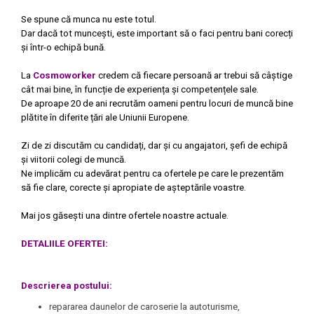
Se spune că munca nu este totul.
Dar dacă tot muncești, este important să o faci pentru bani corecți
și într-o echipă bună.
La
Cosmoworker
credem că fiecare persoană ar trebui să câștige
cât mai bine, în funcție de experiența și competențele sale.
De aproape 20 de ani recrutăm oameni pentru locuri de muncă bine
plătite în diferite țări ale Uniunii Europene.
Zi de zi discutăm cu candidați, dar și cu angajatori, șefi de echipă
și viitorii colegi de muncă.
Ne implicăm cu adevărat pentru ca ofertele pe care le prezentăm
să fie clare, corecte și apropiate de așteptările voastre.
Mai jos găsești una dintre ofertele noastre actuale.
DETALIILE OFERTEI:
Descrierea postului:
repararea daunelor de caroserie la autoturisme,