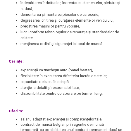
îndepărtarea îndoiturilor, îndreptarea elementelor, șlefuire și
sudură,
demontarea și montarea pieselor de caroserie,
degresarea, chitirea și curățarea elementelor vehiculului,
pregătirea mașinilor pentru vopsire,
lucru conform tehnologiilor de reparație și standardelor de
calitate,
menținerea ordinii și siguranței la locul de muncă.
Cerințe:
experiență ca tinichigiu auto (panel beater),
flexibilitate în executarea diferitelor lucrări de atelier,
capacitate de lucru în echipă,
atenție la detalii și responsabilitate,
disponibilitate pentru colaborare pe termen lung.
Oferim:
salariu adaptat experienței și competențelor tale,
contract de muncă belgian prin agenție de muncă
temporară, cu posibilitatea unui contract permanent după un