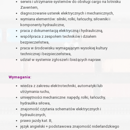
serwis i utrzymanie systemów do obsługi cargo na lotnisku
Zaventem,
diagnozowanie usterek elektrycznych i mechanicznych,
wymiana elementów: silniki, rolki, łańcuchy, siłowniki i
komponenty hydrauliczne,
praca z dokumentacją elektryczną i hydrauliczną,
współpraca z zespołem techników i działem
bezpieczeństwa,
praca w środowisku wymagającym wysokiej kultury
technicznej i bezpieczeństwa,
udział w systemie zgłoszeń i bieżących napraw.
Wymagania:
wiedza z zakresu elektrotechniki, automatyki lub
utrzymania ruchu,
umiejętności mechaniczne: napędy, rolki, łańcuchy,
hydraulika siłowa,
znajomość czytania schematów elektrycznych i
hydraulicznych,
prawo jazdy kat. B,
język angielski + podstawowa znajomość niderlandzkiego