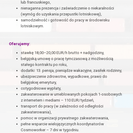
lub francuskiego,
nienaganna prezencja i zaświadczenie o niekaralności
(wymóg do uzyskania przepustki lotniskowej),
samodzielność i gotowość do pracy w środowisku
lotniskowym.
Oferujemy:
stawkę 18,00–20,00 EUR/h brutto + nadgodziny,
belgijską umowę o pracę tymczasową z możliwością
stałego kontraktu po roku,
dodatki: 13. pensja, pieniądze wakacyjne, zasiłek rodzinny,
ubezpieczenie zdrowotne, wypadkowe, prawo do
belgijskiej emerytury,
cotygodniowe wypłaty,
zakwaterowanie w umeblowanych pokojach 1-osobowych
z internetem i mediami – 110 EUR/tydzień,
transport do pracy (w zależności od odległości
zakwaterowania),
pomoc w organizacji prywatnego zakwaterowania,
pełne wsparcie wielojęzycznych koordynatorów
Cosmoworker – 7 dni w tygodniu.