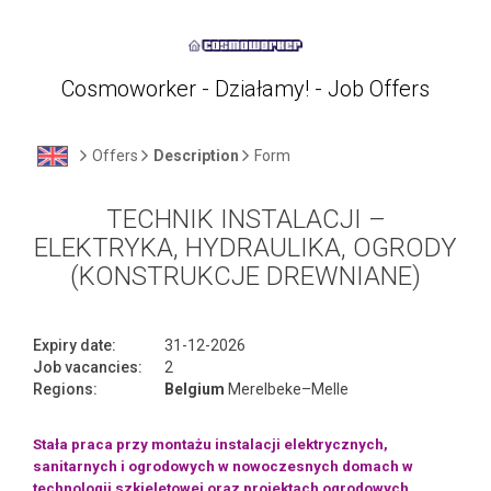
Cosmoworker - Działamy! - Job Offers
Offers
Description
Form
TECHNIK INSTALACJI –
ELEKTRYKA, HYDRAULIKA, OGRODY
(KONSTRUKCJE DREWNIANE)
Expiry date:
31-12-2026
Job vacancies:
2
Regions:
Belgium
Merelbeke–Melle
Stała praca przy montażu instalacji elektrycznych,
sanitarnych i ogrodowych w nowoczesnych domach w
technologii szkieletowej oraz projektach ogrodowych.