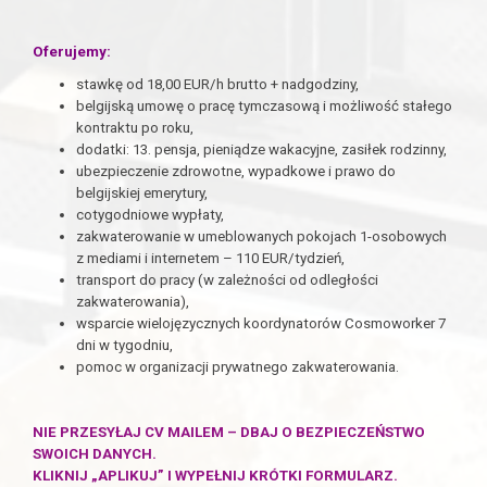
Oferujemy:
stawkę od 18,00 EUR/h brutto + nadgodziny,
belgijską umowę o pracę tymczasową i możliwość stałego
kontraktu po roku,
dodatki: 13. pensja, pieniądze wakacyjne, zasiłek rodzinny,
ubezpieczenie zdrowotne, wypadkowe i prawo do
belgijskiej emerytury,
cotygodniowe wypłaty,
zakwaterowanie w umeblowanych pokojach 1-osobowych
z mediami i internetem – 110 EUR/tydzień,
transport do pracy (w zależności od odległości
zakwaterowania),
wsparcie wielojęzycznych koordynatorów Cosmoworker 7
dni w tygodniu,
pomoc w organizacji prywatnego zakwaterowania.
NIE PRZESYŁAJ CV MAILEM – DBAJ O BEZPIECZEŃSTWO
SWOICH DANYCH.
KLIKNIJ „APLIKUJ” I WYPEŁNIJ KRÓTKI FORMULARZ.