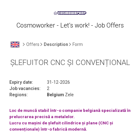
Cosmoworker - Let’s work! - Job Offers
Offers
Description
Form
ȘLEFUITOR CNC ȘI CONVENȚIONAL
Expiry date:
31-12-2026
Job vacancies:
2
Regions:
Belgium
Zele
Loc de muncă stabil într-o companie belgiană specializată în
prelucrarea precisă a metalelor.
Lucru cu mașini de șlefuit cilindrice și plane (CNC și
convenționale) într-o fabrică modernă.