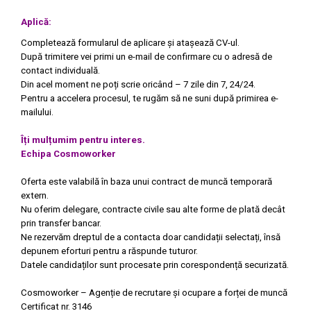
Aplică:
Completează formularul de aplicare și atașează CV-ul.
După trimitere vei primi un e-mail de confirmare cu o adresă de
contact individuală.
Din acel moment ne poți scrie oricând – 7 zile din 7, 24/24.
Pentru a accelera procesul, te rugăm să ne suni după primirea e-
mailului.
Îți mulțumim pentru interes.
Echipa Cosmoworker
Oferta este valabilă în baza unui contract de muncă temporară
extern.
Nu oferim delegare, contracte civile sau alte forme de plată decât
prin transfer bancar.
Ne rezervăm dreptul de a contacta doar candidații selectați, însă
depunem eforturi pentru a răspunde tuturor.
Datele candidaților sunt procesate prin corespondență securizată.
Cosmoworker – Agenție de recrutare și ocupare a forței de muncă
Certificat nr. 3146