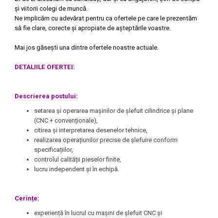
și viitorii colegi de muncă.
Ne implicăm cu adevărat pentru ca ofertele pe care le prezentăm
să fie clare, corecte și apropiate de așteptările voastre.
Mai jos găsești una dintre ofertele noastre actuale.
DETALIILE OFERTEI:
Descrierea postului:
setarea și operarea mașinilor de șlefuit cilindrice și plane
(CNC + convenționale),
citirea și interpretarea desenelor tehnice,
realizarea operațiunilor precise de șlefuire conform
specificațiilor,
controlul calității pieselor finite,
lucru independent și în echipă.
Cerințe:
experiență în lucrul cu mașini de șlefuit CNC și