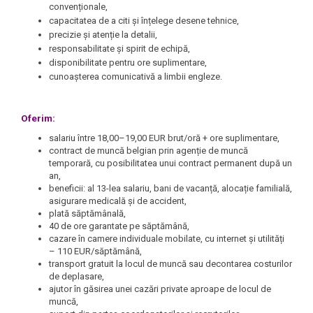
convenționale,
capacitatea de a citi și înțelege desene tehnice,
precizie și atenție la detalii,
responsabilitate și spirit de echipă,
disponibilitate pentru ore suplimentare,
cunoașterea comunicativă a limbii engleze.
Oferim:
salariu între 18,00–19,00 EUR brut/oră + ore suplimentare,
contract de muncă belgian prin agenție de muncă
temporară, cu posibilitatea unui contract permanent după un
an,
beneficii: al 13-lea salariu, bani de vacanță, alocație familială,
asigurare medicală și de accident,
plată săptămânală,
40 de ore garantate pe săptămână,
cazare în camere individuale mobilate, cu internet și utilități
– 110 EUR/săptămână,
transport gratuit la locul de muncă sau decontarea costurilor
de deplasare,
ajutor în găsirea unei cazări private aproape de locul de
muncă,