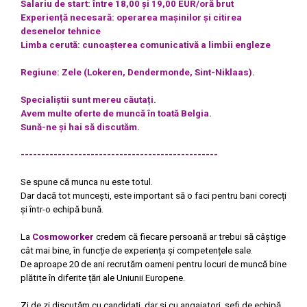
Salariu de start: între 18,00 și 19,00 EUR/oră brut
Experiență necesară: operarea mașinilor și citirea
desenelor tehnice
Limba cerută: cunoașterea comunicativă a limbii engleze
Regiune: Zele (Lokeren, Dendermonde, Sint-Niklaas).
Specialiștii sunt mereu căutați.
Avem multe oferte de muncă în toată Belgia.
Sună-ne și hai să discutăm.
------------------------------------------------
Se spune că munca nu este totul.
Dar dacă tot muncești, este important să o faci pentru bani corecți
și într-o echipă bună.
La
Cosmoworker
credem că fiecare persoană ar trebui să câștige
cât mai bine, în funcție de experiența și competențele sale.
De aproape 20 de ani recrutăm oameni pentru locuri de muncă bine
plătite în diferite țări ale Uniunii Europene.
Zi de zi discutăm cu candidați, dar și cu angajatori, șefi de echipă