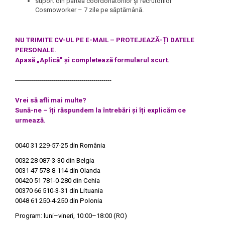
suport din partea coordonatorilor și recrutorilor
Cosmoworker – 7 zile pe săptămână.
NU TRIMITE CV-UL PE E-MAIL – PROTEJEAZĂ-ȚI DATELE
PERSONALE.
Apasă „Aplică” și completează formularul scurt.
------------------------------------------------
Vrei să afli mai multe?
Sună-ne – îți răspundem la întrebări și îți explicăm ce
urmează.
0040 31 229-57-25
din România
0032 28 087-3-30
din Belgia
0031 47 578-8-114
din Olanda
00420 51 781-0-280
din Cehia
00370 66 510-3-31
din Lituania
0048 61 250-4-250
din Polonia
Program: luni–vineri, 10:00–18:00 (RO)