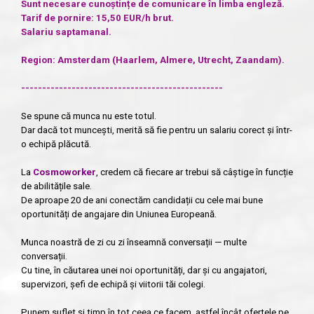
Sunt necesare cunoștințe de comunicare în limba engleză.
Tarif de pornire: 15,50 EUR/h brut.
Salariu saptamanal.
Region: Amsterdam (Haarlem, Almere, Utrecht, Zaandam).
------------------------------------------------
Se spune că munca nu este totul.
Dar dacă tot muncești, merită să fie pentru un salariu corect și într-
o echipă plăcută.
La
Cosmoworker
, credem că fiecare ar trebui să câștige în funcție
de abilitățile sale.
De aproape 20 de ani conectăm candidații cu cele mai bune
oportunități de angajare din Uniunea Europeană.
Munca noastră de zi cu zi înseamnă conversații — multe
conversații.
Cu tine, în căutarea unei noi oportunități, dar și cu angajatori,
supervizori, șefi de echipă și viitorii tăi colegi.
Punem suflet și timp în tot ceea ce facem, astfel încât ofertele pe