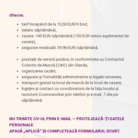
Oferim:
tarif începând de la 15,50 EUR/h brut,
salariu săptămânal,
cazare: 145 EUR/săptămână (155 EUR minus suplimentul de
cazare),
asigurare medicală: 39,96 EUR/săptămână,
prestații de servicii juridice, în conformitate cu Contractul
Colectiv de Muncă (CAO) din Olanda,
organizarea cazării,
asigurare și formalități administrative și legale necesare,
transport gratuit la locul de muncă de la locul de cazare,
îngrijire și contact cu coordonatorii de la fața locului și
recrutorii Cosmoworker prin telefon și e-mail, 7 zile pe
săptămână.
NU TRIMITE CV-UL PRIN E-MAIL — PROTEJEAZĂ-ȚI DATELE
PERSONALE.
APASĂ „APLICĂ” ȘI COMPLETEAZĂ FORMULARUL SCURT.