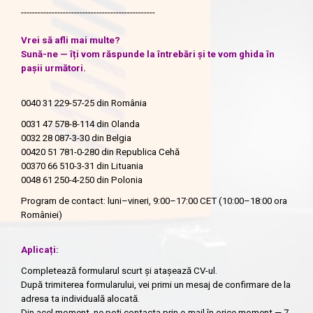
------------------------------------------------
Vrei să afli mai multe?
Sună-ne — îți vom răspunde la întrebări și te vom ghida în
pașii următori.
0040 31 229-57-25
din România
0031 47 578-8-114
din Olanda
0032 28 087-3-30
din Belgia
00420 51 781-0-280
din Republica Cehă
00370 66 510-3-31
din Lituania
0048 61 250-4-250
din Polonia
Program de contact: luni–vineri, 9:00–17:00 CET (10:00–18:00 ora
României)
Aplicați:
Completează formularul scurt și atașează CV-ul.
După trimiterea formularului, vei primi un mesaj de confirmare de la
adresa ta individuală alocată.
Din acel moment, ne poți contacta prin e-mail în orice moment — 7